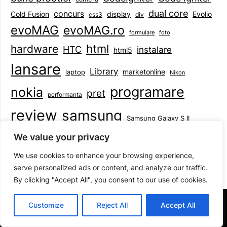
dual core
concurs
display
Evolio
Cold Fusion
css3
div
evoMAG
evoMAG.ro
formulare
foto
html
hardware
HTC
instalare
html5
lansare
Library
marketonline
laptop
Nikon
programare
nokia
pret
performanta
review
samsung
Samsung Galaxy S II
tableta
specificatii
standarde
smartphone
We value your privacy
Symbian
teste
upgrade
user experience
We use cookies to enhance your browsing experience,
serve personalized ads or content, and analyze our traffic.
By clicking "Accept All", you consent to our use of cookies.
©2026 Mihai Baboi
| Design:
Newspaperly WordPress
Customize
Reject All
Accept All
Theme