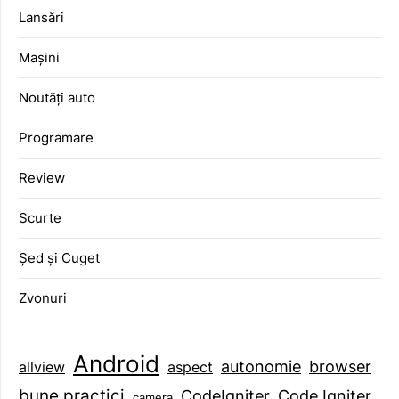
Lansări
Mașini
Noutăți auto
Programare
Review
Scurte
Șed și Cuget
Zvonuri
Android
browser
autonomie
aspect
allview
bune practici
CodeIgniter
Code Igniter
camera