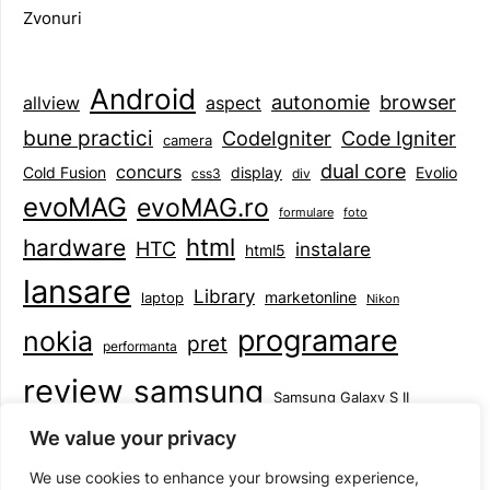
Zvonuri
Android
browser
autonomie
aspect
allview
bune practici
CodeIgniter
Code Igniter
camera
dual core
concurs
display
Evolio
Cold Fusion
css3
div
evoMAG
evoMAG.ro
formulare
foto
html
hardware
HTC
instalare
html5
lansare
Library
marketonline
laptop
Nikon
programare
nokia
pret
performanta
review
samsung
Samsung Galaxy S II
tableta
specificatii
standarde
smartphone
We value your privacy
Symbian
teste
upgrade
user experience
We use cookies to enhance your browsing experience,