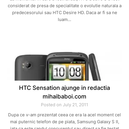
considerat de presa de specialitate o evolutie naturala a
predecesorului sau HTC Desire HD. Daca ar fi sa ne
luam…
HTC Sensation ajunge in redactia
mihaibaboi.com
Posted on July 21, 2011
Dupa ce v-am prezentat ceea ce era la acel moment cel
mai puternic telefon de pe piata, Samsung Galaxy S II,
iata ca este randul concurentul sau direct sa fie testat