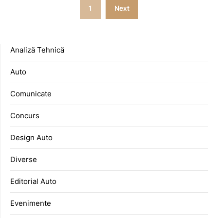
Posts
1
Next
pagination
Analiză Tehnică
Auto
Comunicate
Concurs
Design Auto
Diverse
Editorial Auto
Evenimente