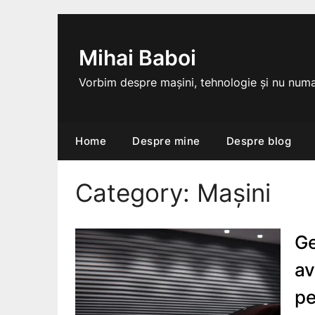
Skip
to
content
Mihai Baboi
Vorbim despre mașini, tehnologie și nu numa
Home
Despre mine
Despre blog
Category:
Mașini
Ge
av
pe