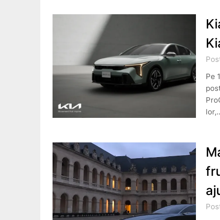
Ki
Ki
Pos
Pe 
post
ProC
lor,
Ma
fr
aj
Post