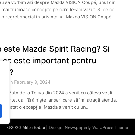
au să vorbim azi despre Mazda VISION Coupé, unul din
 mai frumoase concepte pe care le-am văzut. Și de ce
n regret special in privința lui. Mazda VISION Coupé
 este Mazda Spirit Racing? Și
 ce este important pentru
ine?
ted on February 8, 2024
.
nul Auto de la Tokyo din 2024 a venit cu câteva vești
.
resante, dar fără niște lansări care să îmi atragă atenția.
a existat o excepție: Mazda a venit cu un…
©2026 Mihai Baboi
| Design:
Newspaperly WordPress Theme