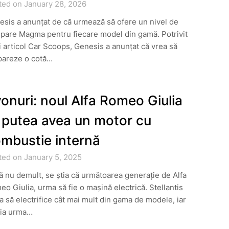
ted on January 28, 2026
sis a anunțat de că urmează să ofere un nivel de
pare Magma pentru fiecare model din gamă. Potrivit
 articol Car Scoops, Genesis a anunțat că vrea să
pareze o cotă…
onuri: noul Alfa Romeo Giulia
 putea avea un motor cu
mbustie internă
ted on January 5, 2025
 nu demult, se știa că următoarea generație de Alfa
o Giulia, urma să fie o mașină electrică. Stellantis
 să electrifice cât mai mult din gama de modele, iar
lia urma…