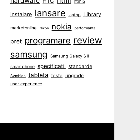
html
hardware
HTC
html5
lansare
instalare
Library
laptop
nokia
marketonline
performanta
Nikon
review
programare
pret
samsung
Samsung Galaxy S II
specificatii
standarde
smartphone
tableta
teste
upgrade
Symbian
user experience