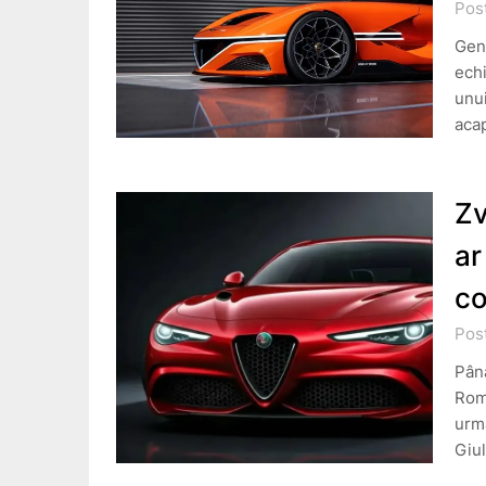
Pos
Gene
echi
unui
aca
Zv
ar
co
Pos
Până
Rome
urma
Giu