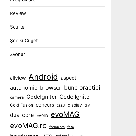
Review
Scurte
Șed și Cuget
Zvonuri
Android
aspect
allview
bune practici
browser
autonomie
CodeIgniter
Code Igniter
camera
concurs
display
Cold Fusion
css3
div
evoMAG
dual core
Evolio
evoMAG.ro
formulare
foto