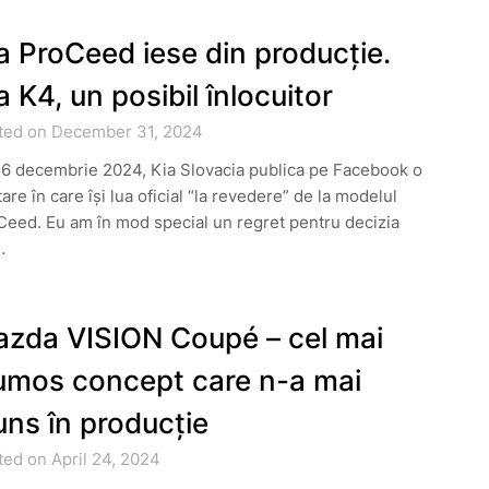
a ProCeed iese din producție.
a K4, un posibil înlocuitor
ted on December 31, 2024
16 decembrie 2024, Kia Slovacia publica pe Facebook o
are în care își lua oficial “la revedere” de la modelul
eed. Eu am în mod special un regret pentru decizia
…
zda VISION Coupé – cel mai
umos concept care n-a mai
uns în producție
ed on April 24, 2024