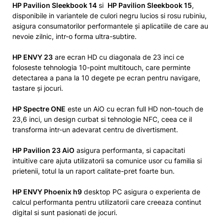
HP Pavilion Sleekbook 14
si
HP Pavilion Sleekbook 15
,
disponibile in variantele de culori negru lucios si rosu rubiniu,
asigura consumatorilor performantele și aplicatiile de care au
nevoie zilnic, intr-o forma ultra-subtire.
HP ENVY 23
are ecran HD cu diagonala de 23 inci ce
foloseste tehnologia 10-point multitouch, care perminte
detectarea a pana la 10 degete pe ecran pentru navigare,
tastare și jocuri.
HP Spectre ONE
este un AiO cu ecran full HD non-touch de
23,6 inci, un design curbat si tehnologie NFC, ceea ce il
transforma intr-un adevarat centru de divertisment.
HP Pavilion 23 AiO
asigura performanta, si capacitati
intuitive care ajuta utilizatorii sa comunice usor cu familia si
prietenii, totul la un raport calitate-pret foarte bun.
HP ENVY Phoenix h9
desktop PC asigura o experienta de
calcul performanta pentru utilizatorii care creeaza continut
digital si sunt pasionati de jocuri.