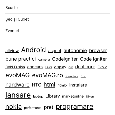
Scurte
Șed și Cuget
Zvonuri
Android
browser
autonomie
aspect
allview
bune practici
CodeIgniter
Code Igniter
camera
dual core
concurs
display
Evolio
Cold Fusion
css3
div
evoMAG
evoMAG.ro
formulare
foto
html
hardware
HTC
instalare
html5
lansare
Library
marketonline
laptop
Nikon
programare
nokia
pret
performanta