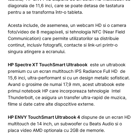
diagonala de 11,6 inci, care se poate detasa de tastatura
pentru a se transforma într-o tableta.
Acesta include, de asemenea, un webcam HD si o camera
foto/video de 8 megapixeli, si tehnologia NFC (Near Field
Communication) care permite utilizatorilor sa distribuie
continut, inclusiv fotografii, contacte si link-uri printr-o
singura atingere a ecranului.
HP Spectre XT TouchSmart Ultrabook
este un ultrabook
premium cu un ecran multitouch IPS Radiance Full HD de
15,6 inci, ultra-performant si cu un design metalic sofisticat.
Avand o grosime de numai 17,9 mm, acest ultrabook este
primul notebook HP care incorporeaza tehnologie Intel
Thunderbolt, ce asigura un transfer ultra-rapid de muzica,
filme si date catre alte dispozitive externe.
HP ENVY TouchSmart Ultrabook 4
dispune de un ecran HD
multitouch de 14 inch, un subwoofer cu Beats Audio si o
placa video AMD optionala cu 2GB de memorie.