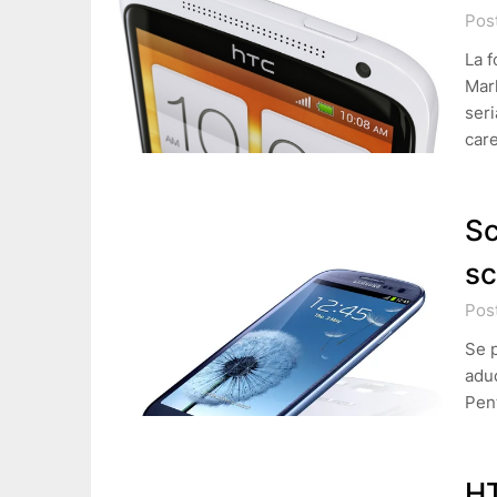
Pos
La f
Mark
ser
car
Sc
sc
Pos
Se p
aduc
Pen
HT