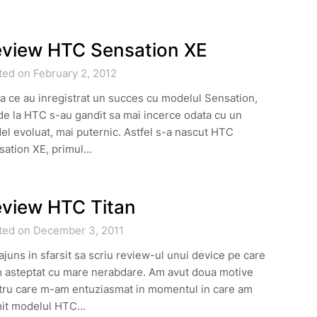
view HTC Sensation XE
ted on February 2, 2012
 ce au inregistrat un succes cu modelul Sensation,
de la HTC s-au gandit sa mai incerce odata cu un
l evoluat, mai puternic. Astfel s-a nascut HTC
sation XE, primul…
view HTC Titan
ted on December 3, 2011
juns in sfarsit sa scriu review-ul unui device pe care
m asteptat cu mare nerabdare. Am avut doua motive
tru care m-am entuziasmat in momentul in care am
mit modelul HTC…