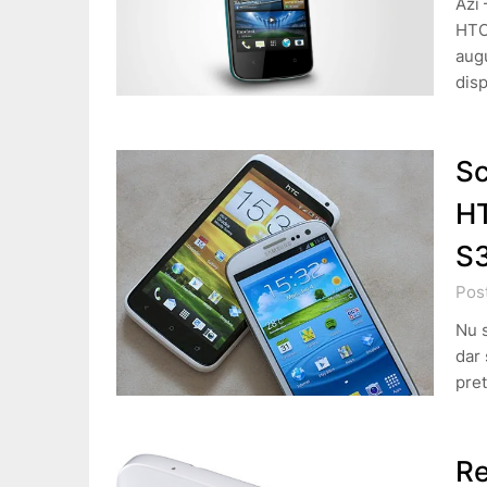
Azi
HTC 
augu
dis
Sc
HT
S
Pos
Nu s
dar 
pret
Re