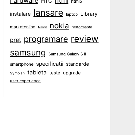
html
hardware
HTC
html5
lansare
instalare
Library
laptop
nokia
marketonline
performanta
Nikon
review
programare
pret
samsung
Samsung Galaxy S II
specificatii
standarde
smartphone
tableta
teste
upgrade
Symbian
user experience