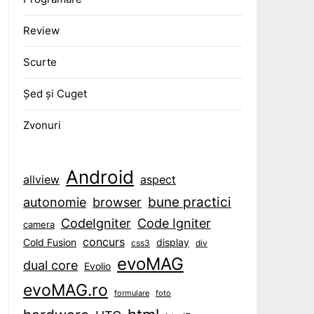
Review
Scurte
Șed și Cuget
Zvonuri
Android
aspect
allview
bune practici
browser
autonomie
CodeIgniter
Code Igniter
camera
concurs
display
Cold Fusion
css3
div
evoMAG
dual core
Evolio
evoMAG.ro
formulare
foto