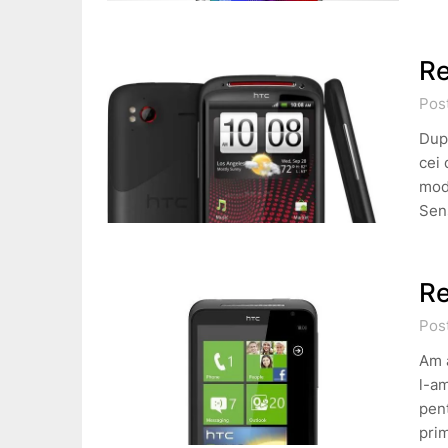
Re
Pos
Dupa
cei 
mode
Sen
Re
Pos
Am a
l-a
pen
pri