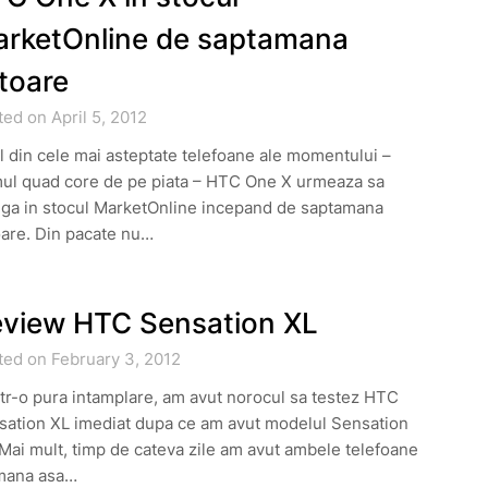
rketOnline de saptamana
itoare
ed on April 5, 2012
 din cele mai asteptate telefoane ale momentului –
mul quad core de pe piata – HTC One X urmeaza sa
nga in stocul MarketOnline incepand de saptamana
oare. Din pacate nu…
view HTC Sensation XL
ted on February 3, 2012
tr-o pura intamplare, am avut norocul sa testez HTC
sation XL imediat dupa ce am avut modelul Sensation
Mai mult, timp de cateva zile am avut ambele telefoane
mana asa…