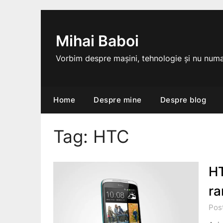
Skip
to
content
Mihai Baboi
Vorbim despre mașini, tehnologie și nu numa
Home
Despre mine
Despre blog
Tag:
HTC
HT
ra
Pos