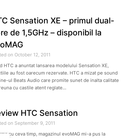
C Sensation XE – primul dual-
re de 1,5GHz – disponibil la
voMAG
ted on October 12, 2011
d HTC a anuntat lansarea modelului Sensation XE,
tiile au fost oarecum rezervate. HTC a mizat pe sound
ne-ul Beats Audio care promite sunet de inalta calitate
euna cu castile atent reglate…
view HTC Sensation
ted on September 9, 2011
urma cu ceva timp, magazinul evoMAG mi-a pus la