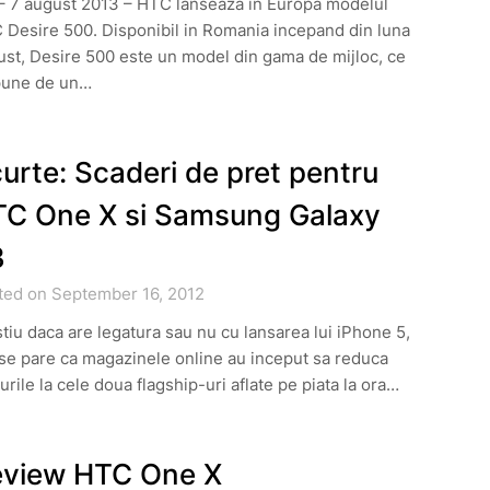
 – 7 august 2013 – HTC lanseaza in Europa modelul
Desire 500. Disponibil in Romania incepand din luna
st, Desire 500 este un model din gama de mijloc, ce
pune de un…
urte: Scaderi de pret pentru
C One X si Samsung Galaxy
3
ted on September 16, 2012
tiu daca are legatura sau nu cu lansarea lui iPhone 5,
se pare ca magazinele online au inceput sa reduca
urile la cele doua flagship-uri aflate pe piata la ora…
view HTC One X