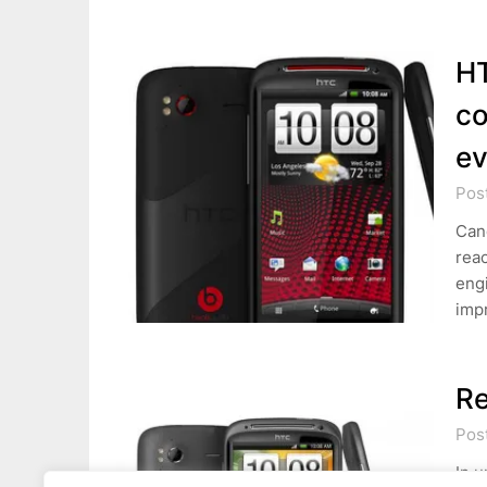
HT
co
e
Pos
Can
reac
engi
impr
Re
Pos
In 