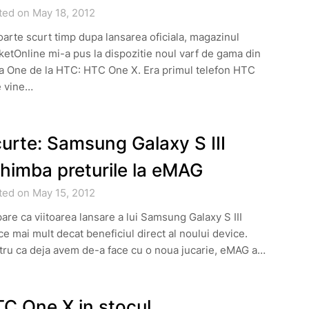
ted on May 18, 2012
oarte scurt timp dupa lansarea oficiala, magazinul
etOnline mi-a pus la dispozitie noul varf de gama din
ia One de la HTC: HTC One X. Era primul telefon HTC
e vine…
urte: Samsung Galaxy S III
himba preturile la eMAG
ted on May 15, 2012
are ca viitoarea lansare a lui Samsung Galaxy S III
e mai mult decat beneficiul direct al noului device.
tru ca deja avem de-a face cu o noua jucarie, eMAG a…
C One X in stocul