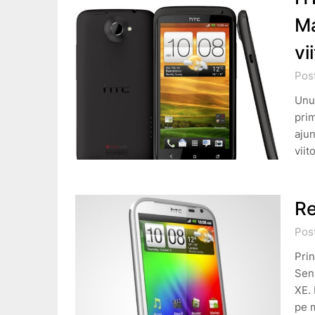
Ma
vi
Post
Unul
pri
aju
viit
Re
Pos
Prin
Sen
XE. 
pe 