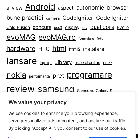
Android
browser
autonomie
aspect
allview
bune practici
CodeIgniter
Code Igniter
camera
dual core
concurs
display
Evolio
Cold Fusion
css3
div
evoMAG
evoMAG.ro
formulare
foto
html
hardware
HTC
instalare
html5
lansare
Library
marketonline
laptop
Nikon
programare
nokia
pret
performanta
review
samsung
Samsung Galaxy S II
tableta
specificatii
standarde
smartphone
We value your privacy
Symbian
teste
upgrade
user experience
We use cookies to enhance your browsing experience,
serve personalized ads or content, and analyze our traffic.
By clicking "Accept All", you consent to our use of cookies.