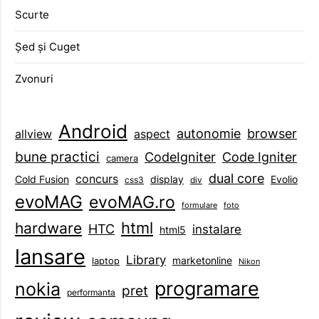
Scurte
Șed și Cuget
Zvonuri
Android
browser
autonomie
aspect
allview
bune practici
CodeIgniter
Code Igniter
camera
dual core
concurs
display
Evolio
Cold Fusion
css3
div
evoMAG
evoMAG.ro
formulare
foto
html
hardware
HTC
instalare
html5
lansare
Library
marketonline
laptop
Nikon
programare
nokia
pret
performanta