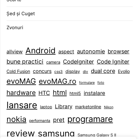
Șed și Cuget
Zvonuri
Android
browser
autonomie
aspect
allview
bune practici
CodeIgniter
Code Igniter
camera
dual core
concurs
display
Evolio
Cold Fusion
css3
div
evoMAG
evoMAG.ro
formulare
foto
html
hardware
HTC
instalare
html5
lansare
Library
marketonline
laptop
Nikon
programare
nokia
pret
performanta
review
samsung
Samsung Galaxy S II