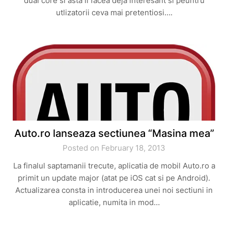
dual core si asta il facea deja interesant si peuntru
utlizatorii ceva mai pretentiosi….
Auto.ro lanseaza sectiunea “Masina mea”
Posted on February 18, 2013
La finalul saptamanii trecute, aplicatia de mobil Auto.ro a
primit un update major (atat pe iOS cat si pe Android).
Actualizarea consta in introducerea unei noi sectiuni in
aplicatie, numita in mod…