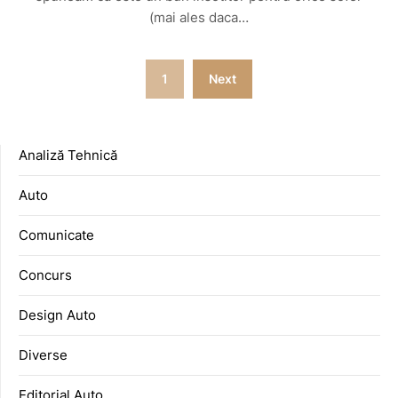
(mai ales daca…
Posts
1
Next
pagination
Analiză Tehnică
Auto
Comunicate
Concurs
Design Auto
Diverse
Editorial Auto