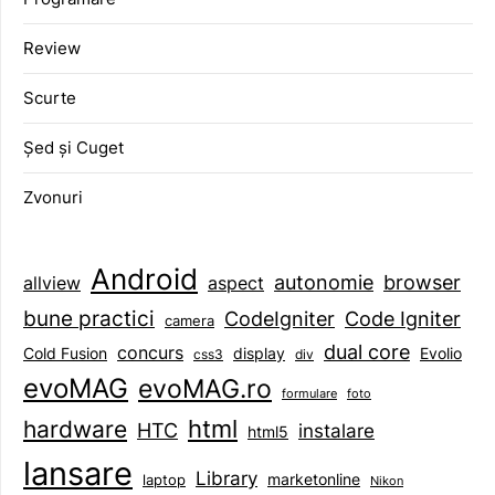
Review
Scurte
Șed și Cuget
Zvonuri
Android
browser
autonomie
aspect
allview
bune practici
CodeIgniter
Code Igniter
camera
dual core
concurs
display
Evolio
Cold Fusion
css3
div
evoMAG
evoMAG.ro
formulare
foto
html
hardware
HTC
instalare
html5
lansare
Library
marketonline
laptop
Nikon