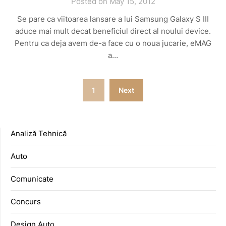
Posted on May 15, 2012
Se pare ca viitoarea lansare a lui Samsung Galaxy S III
aduce mai mult decat beneficiul direct al noului device.
Pentru ca deja avem de-a face cu o noua jucarie, eMAG
a…
Posts
1
Next
pagination
Analiză Tehnică
Auto
Comunicate
Concurs
Design Auto