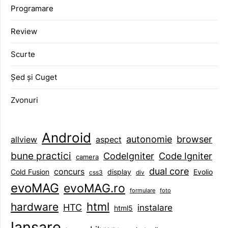
Programare
Review
Scurte
Șed și Cuget
Zvonuri
Android
browser
autonomie
aspect
allview
bune practici
CodeIgniter
Code Igniter
camera
dual core
concurs
display
Evolio
Cold Fusion
css3
div
evoMAG
evoMAG.ro
formulare
foto
html
hardware
HTC
instalare
html5
lansare