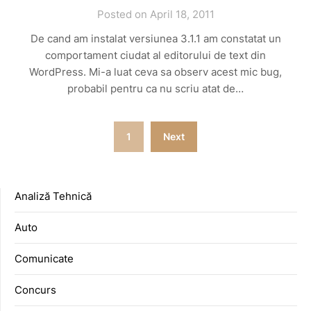
Posted on April 18, 2011
De cand am instalat versiunea 3.1.1 am constatat un
comportament ciudat al editorului de text din
WordPress. Mi-a luat ceva sa observ acest mic bug,
probabil pentru ca nu scriu atat de…
Posts
1
Next
pagination
Analiză Tehnică
Auto
Comunicate
Concurs