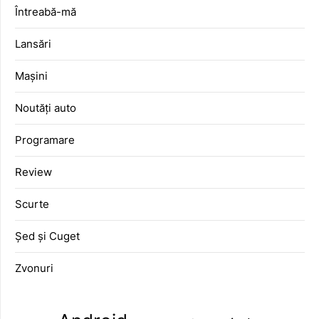
Întreabă-mă
Lansări
Mașini
Noutăți auto
Programare
Review
Scurte
Șed și Cuget
Zvonuri