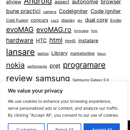
Android
browser
autonomie
aspect
allview
bune practici
CodeIgniter
Code Igniter
camera
dual core
concurs
display
Evolio
Cold Fusion
css3
div
evoMAG
evoMAG.ro
formulare
foto
html
hardware
HTC
instalare
html5
lansare
Library
marketonline
laptop
Nikon
programare
nokia
pret
performanta
review
samsung
Samsung Galaxy S II
tableta
specificatii
standarde
smartphone
We value your privacy
Symbian
teste
upgrade
user experience
We use cookies to enhance your browsing experience,
serve personalized ads or content, and analyze our traffic.
By clicking "Accept All", you consent to our use of cookies.
©2026 Mihai Baboi
| Design:
Newspaperly WordPress
Customize
Reject All
Accept All