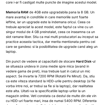
core i-ar fi castigat multe puncte de imagine acestui model.
Memoria RAM
de 4GB este upgradabila pana la 8 GB. Un
mare avantaj in conditiile in care memoriile sunt foarte
ieftine, iar un upgrade este la indemana oricui. Ceea ce
trebuie apreciat la acest model, este faptul ca vine cu un
singur modul de 4 GB preinstalat, ceea ce inseamna ca un
slot ramane liber. Stiu ca mai multi producatori au inceput sa
practice aceasta tactica, dar merita mentionata pentru cei
care se gandesc si la posibilitatea de upgrade cand aleg un
laptop.
Din punct de vedere al capacitatii de stocare
Hard Disk
-ul
se situeaza undeva in zona medie spre mica (avand in
vedere gama de pret), insa trebuie luat in calcul un mic
aspect. Se invarte la 7200 RPM (Rotatii Pe Minut). Da, stiu
ca este viteza standard la HDD-urile pentru desktop (si fie
vorba intre noi, ar trebui sa fie si la laptop), dar realitatea
este alta. Uitati-va la specificatiile laptop-urilor la un
magazin online. Veti constata ca destul de multe din ele vin
cu HDD-uri foarte mari, insa de numai 5400 RPM. Diferenta