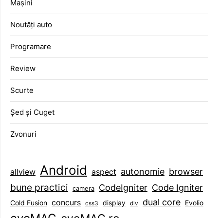
Mașini
Noutăți auto
Programare
Review
Scurte
Șed și Cuget
Zvonuri
Android
browser
autonomie
aspect
allview
bune practici
CodeIgniter
Code Igniter
camera
dual core
concurs
display
Evolio
Cold Fusion
css3
div