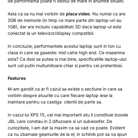
de performanta poate fi destul de mare in anumite situatii.
Asta ca sa nu mai vorbim de
placa video
. Nu numai ca are
2GB de memorie (in timp ce mare parte din laptop-uri au
1GB), dar are inclusiv capabilitati 3D daca laptop-ul este
conectat la un televizor/display compatibil.
In concluzie, performantele acestui laptop sunt in ton cu
clasa in care se gaseste: mid catre high end. Ce inseamna
asta? Ca desi se putea si mai bine, specificatiile laptop-ului
sunt cel putin multumitoare chiar si pentru cei pretentiosi.
Features
M-am gandit ca ar fi cazul sa existe o sectiune in care sa
vorbim despre atuurile cu care fiecare laptop iese la
inaintare pentru ca castiga clientii de parte sa.
In cazul lui XPS 15, cel mai important atu il constituie boxele
JBL care constau in 2 difuzoare si un subwoofer. De
curiozitate, l-am dat la maxim ca sa vad ce poate. Evident
ca nu zbarnaie geamurile de la el; in schimb pot sa va spun