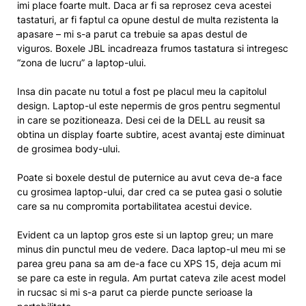
imi place foarte mult. Daca ar fi sa reprosez ceva acestei
tastaturi, ar fi faptul ca opune destul de multa rezistenta la
apasare – mi s-a parut ca trebuie sa apas destul de
viguros. Boxele JBL incadreaza frumos tastatura si intregesc
“zona de lucru” a laptop-ului.
Insa din pacate nu totul a fost pe placul meu la capitolul
design. Laptop-ul este nepermis de gros pentru segmentul
in care se pozitioneaza. Desi cei de la DELL au reusit sa
obtina un display foarte subtire, acest avantaj este diminuat
de grosimea body-ului.
Poate si boxele destul de puternice au avut ceva de-a face
cu grosimea laptop-ului, dar cred ca se putea gasi o solutie
care sa nu compromita portabilitatea acestui device.
Evident ca un laptop gros este si un laptop greu; un mare
minus din punctul meu de vedere. Daca laptop-ul meu mi se
parea greu pana sa am de-a face cu XPS 15, deja acum mi
se pare ca este in regula. Am purtat cateva zile acest model
in rucsac si mi s-a parut ca pierde puncte serioase la