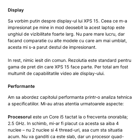
Display
Sa vorbim putin despre display-ul lui XPS 15. Ceea ce m-a
impresionat pe mine in mod deosebit la acest laptop este
unghiul de vizibilitate foarte larg. Nu pare mare lucru, dar
facand comparatie cu alte modele cu care am mai umblat,
acesta mi s-a parut destul de impresionant.
In rest, nimic iesit din comun. Rezolutia este standard pentru
gama de pret din care XPS 15 face parte. Per total am fost
multumit de capabilitatile video ale display-ului.
Performante
Am sa abordez capitolul performanta printr-o analiza tehnica
a specificatiilor. Mi-au atras atentia urmatoarele aspecte:
Procesorul
este un Core i5 tactat la o frecventa onorabila;
2.5 GHz. In schimb, mi-ar fi placut ca acesta sa aiba 4
nuclee – nu 2 nuclee si 4 thread-uri, asa cum sta situatia
acum. Nu va ganditi ca este slab, dar un procesor quad-