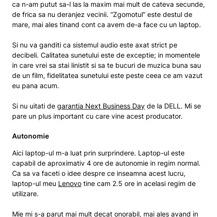
ca n-am putut sa-l las la maxim mai mult de cateva secunde,
de frica sa nu deranjez vecinii. “Zgomotul” este destul de
mare, mai ales tinand cont ca avem de-a face cu un laptop.
Si nu va ganditi ca sistemul audio este axat strict pe
decibeli. Calitatea sunetului este de exceptie; in momentele
in care vrei sa stai linistit si sa te bucuri de muzica buna sau
de un film, fidelitatea sunetului este peste ceea ce am vazut
eu pana acum.
Si nu uitati de
garantia Next Business Day
de la DELL. Mi se
pare un plus important cu care vine acest producator.
Autonomie
Aici laptop-ul m-a luat prin surprindere. Laptop-ul este
capabil de aproximativ 4 ore de autonomie in regim normal.
Ca sa va faceti o idee despre ce inseamna acest lucru,
laptop-ul meu
Lenovo
tine cam 2.5 ore in acelasi regim de
utilizare.
Mie mi s-a parut mai mult decat onorabil, mai ales avand in