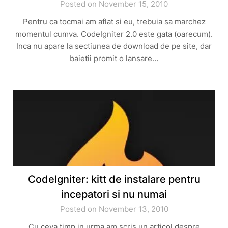
Posted on November 15, 2010
Pentru ca tocmai am aflat si eu, trebuia sa marchez
momentul cumva. CodeIgniter 2.0 este gata (oarecum).
Inca nu apare la sectiunea de download de pe site, dar
baietii promit o lansare…
CodeIgniter: kitt de instalare pentru
incepatori si nu numai
Posted on November 13, 2010
Cu ceva timp in urma am scris un articol despre