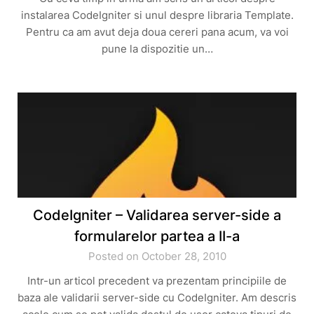
instalarea CodeIgniter si unul despre libraria Template.
Pentru ca am avut deja doua cereri pana acum, va voi
pune la dispozitie un…
CodeIgniter – Validarea server-side a
formularelor partea a II-a
Posted on October 28, 2010
Intr-un articol precedent va prezentam principiile de
baza ale validarii server-side cu CodeIgniter. Am descris