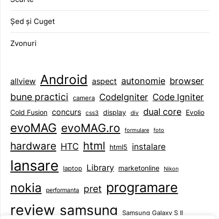
Șed și Cuget
Zvonuri
Android
browser
autonomie
aspect
allview
bune practici
CodeIgniter
Code Igniter
camera
dual core
concurs
display
Evolio
Cold Fusion
css3
div
evoMAG
evoMAG.ro
formulare
foto
html
hardware
HTC
instalare
html5
lansare
Library
marketonline
laptop
Nikon
programare
nokia
pret
performanta
review
samsung
Samsung Galaxy S II