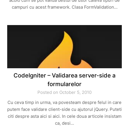
acolo cum se pot valida destul de usor cateva tipuri de
campuri cu acest framework. Clasa FormValidation…
CodeIgniter – Validarea server-side a
formularelor
Posted on October 5, 2010
Cu ceva timp in urma, va povesteam despre felul in care
putem face validare client-side cu ajutorul jQuery. Puteti
citi despre asta aici si aici. In cele doua articole insistam
ca, desi…