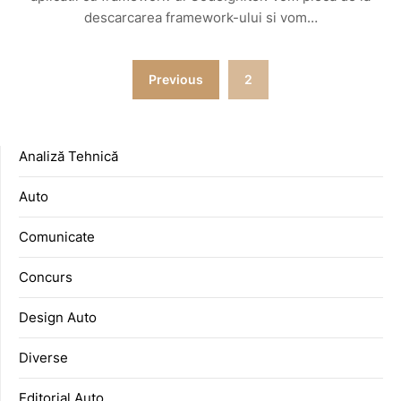
descarcarea framework-ului si vom…
Posts
Previous
2
pagination
Analiză Tehnică
Auto
Comunicate
Concurs
Design Auto
Diverse
Editorial Auto