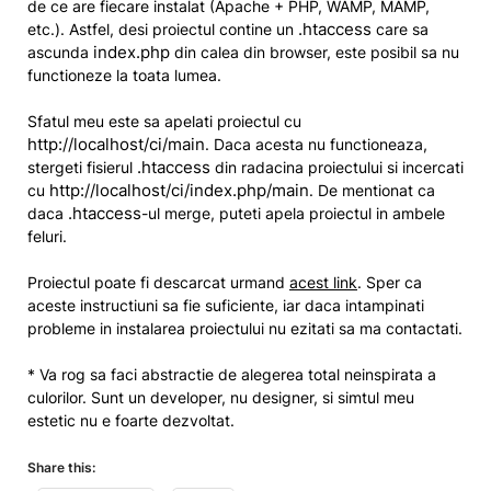
de ce are fiecare instalat (Apache + PHP, WAMP, MAMP,
.htaccess
etc.). Astfel, desi proiectul contine un
care sa
index.php
ascunda
din calea din browser, este posibil sa nu
functioneze la toata lumea.
Sfatul meu este sa apelati proiectul cu
http://localhost/ci/main
. Daca acesta nu functioneaza,
.htaccess
stergeti fisierul
din radacina proiectului si incercati
http://localhost/ci/index.php/main
cu
. De mentionat ca
.htaccess
daca
-ul merge, puteti apela proiectul in ambele
feluri.
Proiectul poate fi descarcat urmand
acest link
. Sper ca
aceste instructiuni sa fie suficiente, iar daca intampinati
probleme in instalarea proiectului nu ezitati sa ma contactati.
* Va rog sa faci abstractie de alegerea total neinspirata a
culorilor. Sunt un developer, nu designer, si simtul meu
estetic nu e foarte dezvoltat.
Share this: