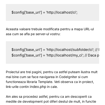
$config['base_url'] = 'http://localhost/ci';
Aceasta valoare trebuie modificata pentru a mapa URL-ul
asa cum se afla pe server-ul vostru:
$config['base_url'] = 'http://localhost/subfolder/ci'; // Da
$config['base_url'] = 'http://localhost/my_ci'; // Daca pro
Proiectul are trei pagini, pentru ca astfel puteam ilustra mult
mai bine cum se face navigarea in CodeIgniter si cum
functioneaza libraria Template. Veti observa ca in proiect,
index.php
link-urile contin
in cale.
Am ales sa procedez astfel, pentru ca am descoperit ca
mediile de development pot diferi destul de mult, in functie