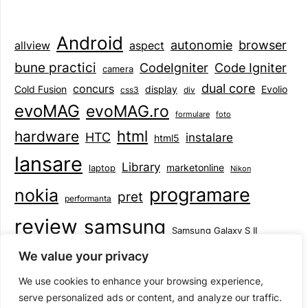
Android
browser
autonomie
aspect
allview
bune practici
CodeIgniter
Code Igniter
camera
dual core
concurs
display
Evolio
Cold Fusion
css3
div
evoMAG
evoMAG.ro
formulare
foto
html
hardware
HTC
instalare
html5
lansare
Library
marketonline
laptop
Nikon
programare
nokia
pret
performanta
review
samsung
Samsung Galaxy S II
tableta
specificatii
standarde
smartphone
We value your privacy
Symbian
teste
upgrade
user experience
We use cookies to enhance your browsing experience,
serve personalized ads or content, and analyze our traffic.