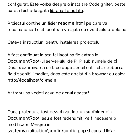
configurat. Este vorba despre o instalare
CodeIgniter
, peste
care a fost adaugata
libraria Template
.
readme.html
Proiectul contine un fisier
pe care va
recomand sa-l cititi pentru a va ajuta cu eventuale probleme.
Cateva instructiuni pentru instalarea proiectului:
A fost configuat in asa fel incat sa fie extras in
DocumentRoot
ci
-ul server-ului de PHP sub numele de
.
Daca dezarhivarea se face dupa specificatii, el ar trebui sa
fie disponibil imediat, daca este apelat din browser cu calea
http://localhost/ci/main
.
Ar trebui sa vedeti ceva de genul acesta*:
Daca proiectul a fost dezarhivat intr-un subfolder din
DocumentRoot
, sau a fost redenumit, va fi necesara o
modificare. Mergeti in
system\application\config\config.php
si cautati linia: