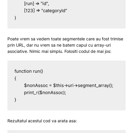
	[run] => "id",

	[123] => "categoryId"

)
Poate vrem sa vedem toate segmentele care au fost trimise
prin URL, dar nu vrem sa ne batem capul cu array-uri
asociative. Nimic mai simplu. Folositi codul de mai jos:
function run()

{

	$nonAssoc = $this->uri->segment_array();

	print_r($nonAssoc);

}
Rezultatul acestul cod va arata asa: