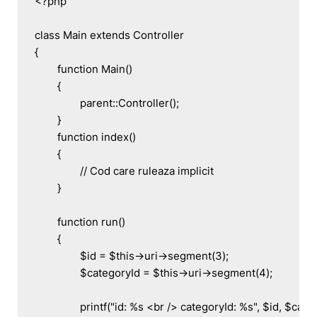
<?php

class Main extends Controller

{

	function Main()

	{

		parent::Controller();

	}

	function index()

	{

		// Cod care ruleaza implicit

	}

	function run()

	{

		$id = $this->uri->segment(3);

		$categoryId = $this->uri->segment(4);

		printf("id: %s <br /> categoryId: %s", $id, $categoryId);
