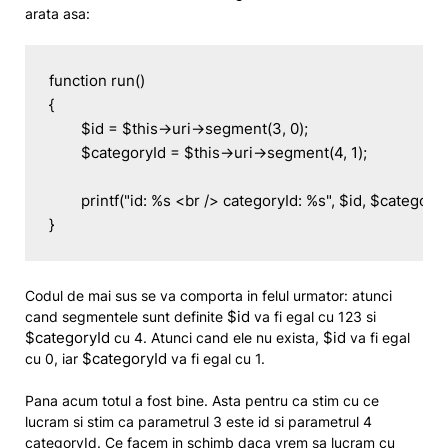
arata asa:
function run()

{

	$id = $this->uri->segment(3, 0);

	$categoryId = $this->uri->segment(4, 1);

	printf("id: %s <br /> categoryId: %s", $id, $categoryId);

}
Codul de mai sus se va comporta in felul urmator: atunci
$id
cand segmentele sunt definite
va fi egal cu 123 si
$categoryId
$id
cu 4. Atunci cand ele nu exista,
va fi egal
$categoryId
cu 0, iar
va fi egal cu 1.
Pana acum totul a fost bine. Asta pentru ca stim cu ce
lucram si stim ca parametrul 3 este id si parametrul 4
categoryId. Ce facem in schimb daca vrem sa lucram cu