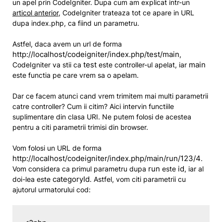
un apel prin CodeIgniter. Dupa cum am explicat intr-un
articol anterior
, CodeIgniter trateaza tot ce apare in URL
dupa index.php, ca fiind un parametru.
Astfel, daca avem un url de forma
http://localhost/codeigniter/index.php/test/main
,
test
main
CodeIgniter va stii ca
este controller-ul apelat, iar
este functia pe care vrem sa o apelam.
Dar ce facem atunci cand vrem trimitem mai multi parametrii
catre controller? Cum ii citim? Aici intervin functiile
suplimentare din clasa URI. Ne putem folosi de acestea
pentru a citi parametrii trimisi din browser.
Vom folosi un URL de forma
http://localhost/codeigniter/index.php/main/run/123/4
.
run
id
Vom considera ca primul parametru dupa
este
, iar al
categoryId
doi-lea este
. Astfel, vom citi parametrii cu
ajutorul urmatorului cod: