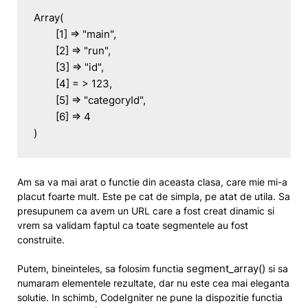
Array(

	[1] => "main",

	[2] => "run",

	[3] => "id",

	[4] = > 123,

	[5] => "categoryId",

	[6] => 4

)
Am sa va mai arat o functie din aceasta clasa, care mie mi-a
placut foarte mult. Este pe cat de simpla, pe atat de utila. Sa
presupunem ca avem un URL care a fost creat dinamic si
vrem sa validam faptul ca toate segmentele au fost
construite.
segment_array()
Putem, bineinteles, sa folosim functia
si sa
numaram elementele rezultate, dar nu este cea mai eleganta
solutie. In schimb, CodeIgniter ne pune la dispozitie functia