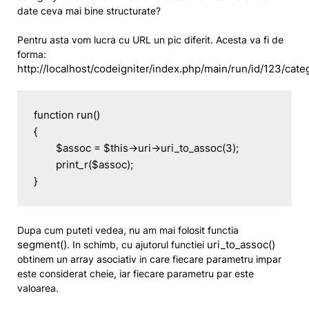
date ceva mai bine structurate?
Pentru asta vom lucra cu URL un pic diferit. Acesta va fi de
forma:
http://localhost/codeigniter/index.php/main/run/id/123/cate
function run()

{

	$assoc = $this->uri->uri_to_assoc(3);

	print_r($assoc);

}
Dupa cum puteti vedea, nu am mai folosit functia
segment()
uri_to_assoc()
. In schimb, cu ajutorul functiei
obtinem un array asociativ in care fiecare parametru impar
este considerat cheie, iar fiecare parametru par este
valoarea.