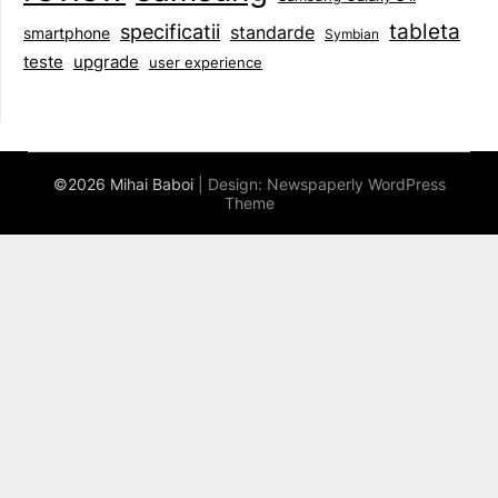
tableta
specificatii
standarde
smartphone
Symbian
teste
upgrade
user experience
©2026 Mihai Baboi
| Design:
Newspaperly WordPress
Theme