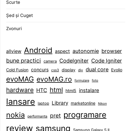
Scurte
Șed și Cuget
Zvonuri
Android
browser
autonomie
aspect
allview
bune practici
CodeIgniter
Code Igniter
camera
dual core
concurs
display
Evolio
Cold Fusion
css3
div
evoMAG
evoMAG.ro
formulare
foto
html
hardware
HTC
instalare
html5
lansare
Library
marketonline
laptop
Nikon
programare
nokia
pret
performanta
review
samsung
Samsung Galaxy S II