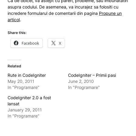
Ca de obicei, va astept cu pareri, probleme, sau imbunatatiri
asupra codului. De asemenea, va incurajez sa folositi cu
incredere formularul de comentarii din pagina
Propune un
articol
.
Share this:
Facebook
X
Related
Rute in CodeIgniter
CodeIgniter – Primii pasi
May 20, 2011
June 2, 2010
In "Programare"
In "Programare"
CodeIgniter 2.0 a fost
lansat
January 29, 2011
In "Programare"