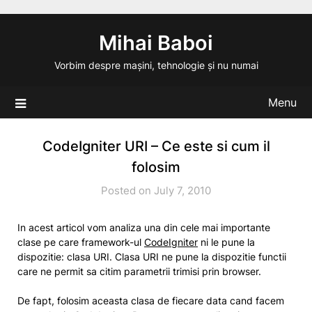
Skip
to
Mihai Baboi
content
Vorbim despre mașini, tehnologie și nu numai
Menu
CodeIgniter URI – Ce este si cum il
folosim
Posted on July 7, 2010
In acest articol vom analiza una din cele mai importante
clase pe care framework-ul
CodeIgniter
ni le pune la
dispozitie: clasa URI. Clasa URI ne pune la dispozitie functii
care ne permit sa citim parametrii trimisi prin browser.
De fapt, folosim aceasta clasa de fiecare data cand facem