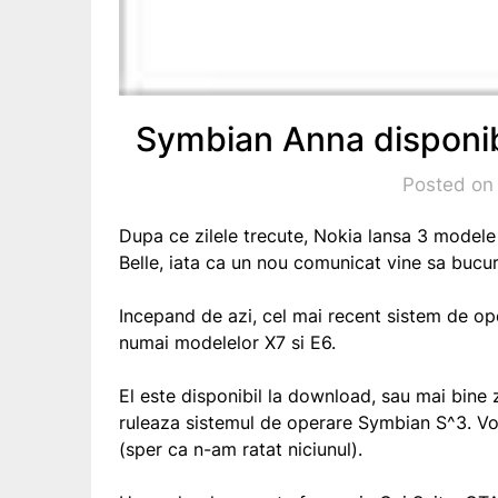
Symbian Anna disponib
Posted on
Dupa ce zilele trecute, Nokia lansa 3 model
Belle, iata ca un nou comunicat vine sa bucur
Incepand de azi, cel mai recent sistem de op
numai modelelor X7 si E6.
El este disponibil la download, sau mai bine 
ruleaza sistemul de operare Symbian S^3. V
(sper ca n-am ratat niciunul).