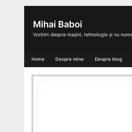
Skip
to
content
Mihai Baboi
Vorbim despre mașini, tehnologie și nu numa
Home
Despre mine
Despre blog