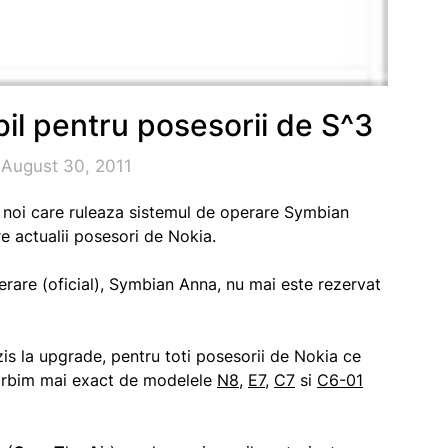
il pentru posesorii de S^3
 August 30, 2011
e noi care ruleaza sistemul de operare Symbian
e actualii posesori de Nokia.
erare (oficial), Symbian Anna, nu mai este rezervat
zis la upgrade, pentru toti posesorii de Nokia ce
orbim mai exact de modelele
N8
,
E7
,
C7
si
C6-01