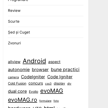
Review
Scurte
Șed și Cuget
Zvonuri
Android
aspect
allview
bune practici
browser
autonomie
CodeIgniter
Code Igniter
camera
concurs
display
Cold Fusion
css3
div
evoMAG
dual core
Evolio
evoMAG.ro
formulare
foto