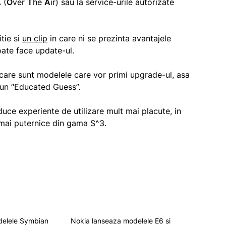
 (
O
ver
T
he
A
ir) sau la service-urile autorizate
tie si
un clip
in care ni se prezinta avantajele
oate face update-ul.
 care sunt modelele care vor primi upgrade-ul, asa
un “Educated Guess”.
uce experiente de utilizare mult mai placute, in
 mai puternice din gama S^3.
delele Symbian
Nokia lanseaza modelele E6 si