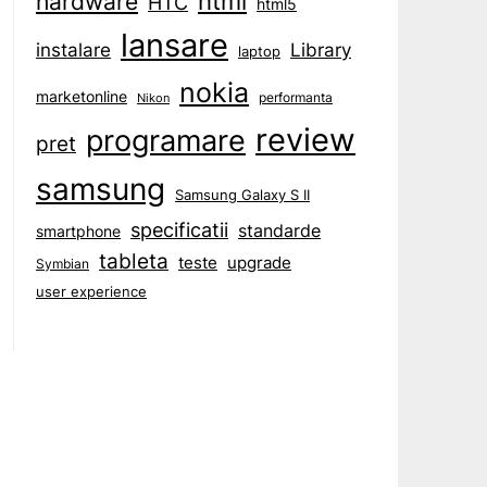
html
hardware
HTC
html5
lansare
instalare
Library
laptop
nokia
marketonline
performanta
Nikon
review
programare
pret
samsung
Samsung Galaxy S II
specificatii
standarde
smartphone
tableta
teste
upgrade
Symbian
user experience