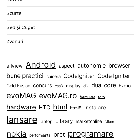
Scurte
Șed și Cuget
Zvonuri
Android
browser
autonomie
aspect
allview
bune practici
CodeIgniter
Code Igniter
camera
dual core
concurs
display
Evolio
Cold Fusion
css3
div
evoMAG
evoMAG.ro
formulare
foto
html
hardware
HTC
instalare
html5
lansare
Library
marketonline
laptop
Nikon
programare
nokia
pret
performanta