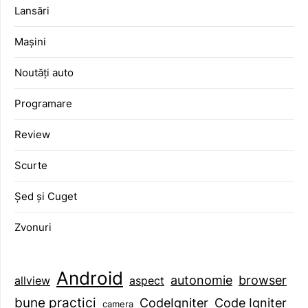
Lansări
Mașini
Noutăți auto
Programare
Review
Scurte
Șed și Cuget
Zvonuri
Android
browser
autonomie
aspect
allview
bune practici
CodeIgniter
Code Igniter
camera