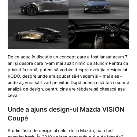
De ce aduc în discuție un concept care a fost lansat acum 7
ani și despre care n-am mai auzit nimic de atunci? Pentru ca
privind în urmă, putem să vorbim despre evoluția designului
KODO, despre unde am apucat să-l vedem și – mai ales –
unde aș vrea să-l vad pe viitor. După aceea o să fac o scurtă
analiză de design, pentru cine are răbdare să citească așa
ceva.
Unde a ajuns design-ul Mazda VISION
Coup
é
Studiul ăsta de design al celor de la Mazda, nu a fost
complet irosit. În 2019 apărea generația a 4-a de Mazda3.