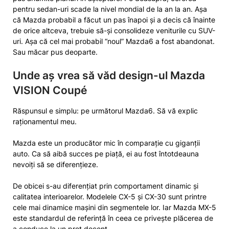
pentru sedan-uri scade la nivel mondial de la an la an. Așa
că Mazda probabil a făcut un pas înapoi și a decis că înainte
de orice altceva, trebuie să-și consolideze veniturile cu SUV-
uri. Așa că cel mai probabil “noul” Mazda6 a fost abandonat.
Sau măcar pus deoparte.
Unde aș vrea să văd design-ul Mazda
VISION Coupé
Răspunsul e simplu: pe următorul Mazda6. Să vă explic
raționamentul meu.
Mazda este un producător mic în comparație cu giganții
auto. Ca să aibă succes pe piață, ei au fost întotdeauna
nevoiți să se diferențieze.
De obicei s-au diferențiat prin comportament dinamic și
calitatea interioarelor. Modelele CX-5 și CX-30 sunt printre
cele mai dinamice mașini din segmentele lor. Iar Mazda MX-5
este standardul de referință în ceea ce privește plăcerea de
a conduce la un preț decent.