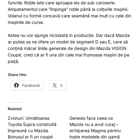
functie
. Roțile late care aproape ies de sub caroserie.
Ampatamentul care “împinge” roțile până la colțurile mașinii.
Volanul cu formă concavă care seamănă mai mult cu cele din
mașinile de curse.
Astea nu vor ajunge niciodată in producție. Dar dacă Mazda
ar putea sa ne ofere un model de segment D sau E, care să
conțină măcar liniile generale de design din Mazda VISION
Coupé, cred că ar fi una din cele mai frumoase mașini de pe
piață.
Share this:
Facebook
X
Related
Zvonuri: Următoarea
Genesis face ceea ce
Toyota Supra construită
Mazda nu a avut curaj –
împreună cu Mazda.
echiparea Magma pentru
Bonusul ar fi un coupé
toate modelele din gamă