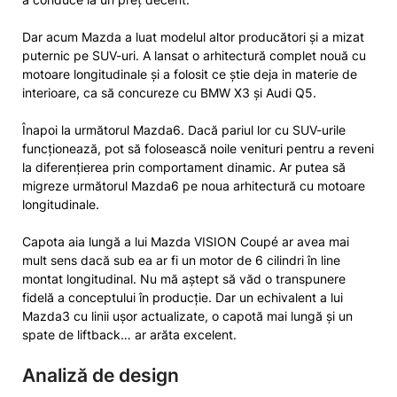
Dar acum Mazda a luat modelul altor producători și a mizat
puternic pe SUV-uri. A lansat o arhitectură complet nouă cu
motoare longitudinale și a folosit ce știe deja in materie de
interioare, ca să concureze cu BMW X3 și Audi Q5.
Înapoi la următorul Mazda6. Dacă pariul lor cu SUV-urile
funcționează, pot să folosească noile venituri pentru a reveni
la diferențierea prin comportament dinamic. Ar putea să
migreze următorul Mazda6 pe noua arhitectură cu motoare
longitudinale.
Capota aia lungă a lui Mazda VISION Coupé ar avea mai
mult sens dacă sub ea ar fi un motor de 6 cilindri în line
montat longitudinal. Nu mă aștept să văd o transpunere
fidelă a conceptului în producție. Dar un echivalent a lui
Mazda3 cu linii ușor actualizate, o capotă mai lungă și un
spate de liftback… ar arăta excelent.
Analiză de design