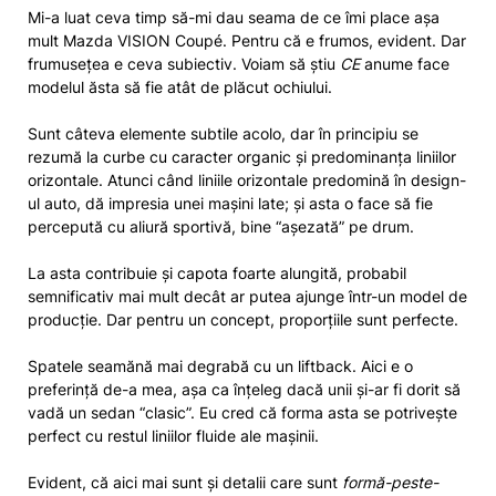
Mi-a luat ceva timp să-mi dau seama de ce îmi place așa
mult Mazda VISION Coupé. Pentru că e frumos, evident. Dar
frumusețea e ceva subiectiv. Voiam să știu
CE
anume face
modelul ăsta să fie atât de plăcut ochiului.
Sunt câteva elemente subtile acolo, dar în principiu se
rezumă la curbe cu caracter organic și predominanța liniilor
orizontale. Atunci când liniile orizontale predomină în design-
ul auto, dă impresia unei mașini late; și asta o face să fie
percepută cu aliură sportivă, bine “așezată” pe drum.
La asta contribuie și capota foarte alungită, probabil
semnificativ mai mult decât ar putea ajunge într-un model de
producție. Dar pentru un concept, proporțiile sunt perfecte.
Spatele seamănă mai degrabă cu un liftback. Aici e o
preferință de-a mea, așa ca înțeleg dacă unii și-ar fi dorit să
vadă un sedan “clasic”. Eu cred că forma asta se potrivește
perfect cu restul liniilor fluide ale mașinii.
Evident, că aici mai sunt și detalii care sunt
formă-peste-