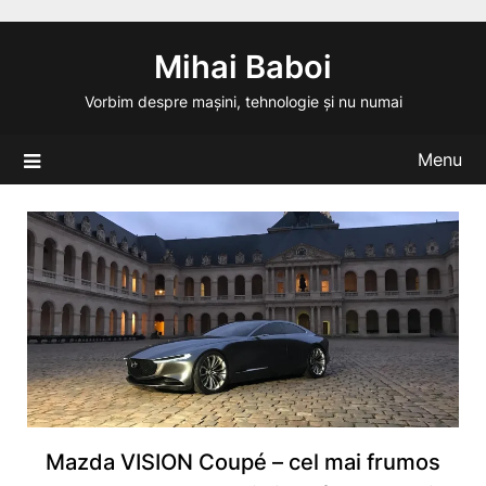
Skip
to
Mihai Baboi
content
Vorbim despre mașini, tehnologie și nu numai
Menu
Mazda VISION Coupé – cel mai frumos