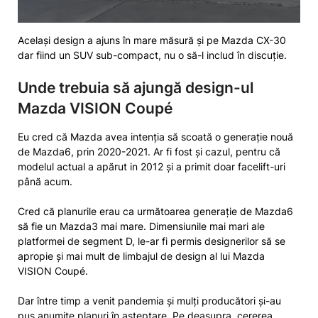
Același design a ajuns în mare măsură și pe Mazda CX-30
dar fiind un SUV sub-compact, nu o să-l includ în discuție.
Unde trebuia să ajungă design-ul
Mazda VISION Coupé
Eu cred că Mazda avea intenția să scoată o generație nouă
de Mazda6, prin 2020-2021. Ar fi fost și cazul, pentru că
modelul actual a apărut in 2012 și a primit doar facelift-uri
până acum.
Cred că planurile erau ca următoarea generație de Mazda6
să fie un Mazda3 mai mare. Dimensiunile mai mari ale
platformei de segment D, le-ar fi permis designerilor să se
apropie și mai mult de limbajul de design al lui Mazda
VISION Coupé.
Dar între timp a venit pandemia și mulți producători și-au
pus anumite planuri în așteptare. Pe deasupra, cererea