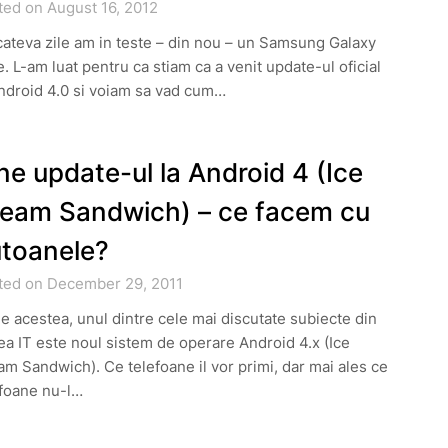
ted on August 16, 2012
ateva zile am in teste – din nou – un Samsung Galaxy
. L-am luat pentru ca stiam ca a venit update-ul oficial
ndroid 4.0 si voiam sa vad cum…
ne update-ul la Android 4 (Ice
eam Sandwich) – ce facem cu
toanele?
ted on December 29, 2011
le acestea, unul dintre cele mai discutate subiecte din
a IT este noul sistem de operare Android 4.x (Ice
m Sandwich). Ce telefoane il vor primi, dar mai ales ce
efoane nu-l…