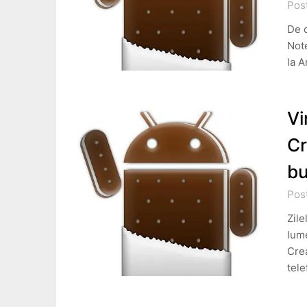
Pos
De c
Note
la A
Vi
Cr
bu
Pos
Zile
lume
Crea
tel