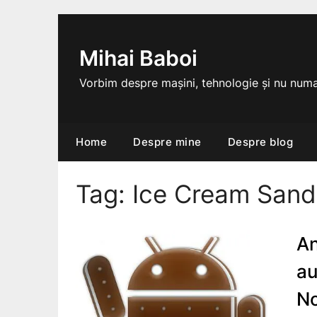
Skip
to
content
Mihai Baboi
Vorbim despre mașini, tehnologie și nu numa
Home
Despre mine
Despre blog
Tag:
Ice Cream San
An
au
N