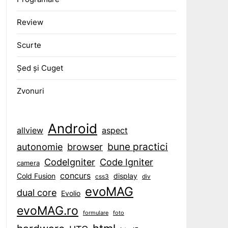
Review
Scurte
Șed și Cuget
Zvonuri
Android
aspect
allview
bune practici
browser
autonomie
CodeIgniter
Code Igniter
camera
concurs
display
Cold Fusion
css3
div
evoMAG
dual core
Evolio
evoMAG.ro
formulare
foto