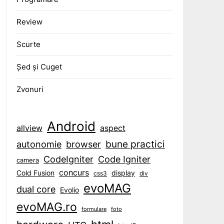
Review
Scurte
Șed și Cuget
Zvonuri
Android
aspect
allview
bune practici
browser
autonomie
CodeIgniter
Code Igniter
camera
concurs
display
Cold Fusion
css3
div
evoMAG
dual core
Evolio
evoMAG.ro
formulare
foto