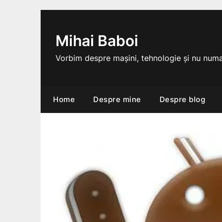
Skip
to
content
Mihai Baboi
Vorbim despre mașini, tehnologie și nu numa
Home
Despre mine
Despre blog