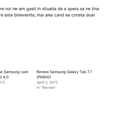
re noi ne-am gasit in situatia de a spera sa ne tina
re este binevenita; mai ales cand ea consta doar
se Samsung care
Review Samsung Galaxy Tab 7.7
d 4.0
(P6800)
012
April 2, 2012
In "Review"