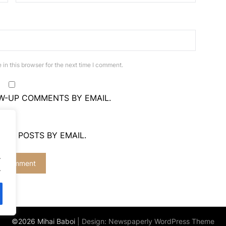
in this browser for the next time I comment.
W-UP COMMENTS BY EMAIL.
NEW POSTS BY EMAIL.
.
.
©2026 Mihai Baboi
| Design:
Newspaperly WordPress Theme