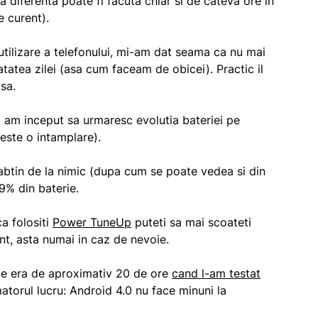
a diferenta poate fi facuta chiar si de cateva ore in
e curent).
utilizare a telefonului, mi-am dat seama ca nu mai
tatea zilei (asa cum faceam de obicei). Practic il
sa.
 am inceput sa urmaresc evolutia bateriei pe
 este o intamplare).
abtin de la nimic (dupa cum se poate vedea si din
9% din baterie.
ca folositi
Power TuneUp
puteti sa mai scoateti
t, asta numai in caz de nevoie.
te era de aproximativ 20 de ore
cand l-am testat
torul lucru: Android 4.0 nu face minuni la