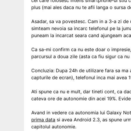
cei care folosesc intens smartphone-ul stiu c
plus (mai ales daca nu te afli langa o sursa d
Asadar, sa va povestesc. Cam in a 3-a zi de 
simteam nevoia sa incarc telefonul pe la juma
puneam la incarcat seara cand ajungeam aca
Ca sa-mi confirm ca nu este doar o impresie,
parcursul a doua zile (asta ca fiu sigur ca nu
Concluzia: Dupa 24h de utilizare fara sa ma 
capturile de ecran), telefonul inca mai avea 1
Ati spune ca nu e mult, dar tineti cont, ca da
cateva ore de autonomie din acei 19%. Eviden
Avand in vedere ca autonomia lui Galaxy No
prima data
si avea Android 2.3, as spune urma
capitolul autonomie.