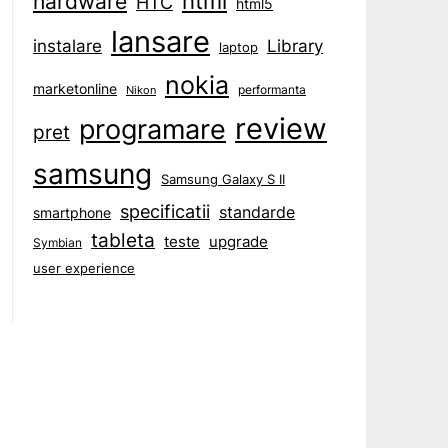
html
hardware
HTC
html5
lansare
instalare
Library
laptop
nokia
marketonline
performanta
Nikon
review
programare
pret
samsung
Samsung Galaxy S II
specificatii
standarde
smartphone
tableta
teste
upgrade
Symbian
user experience