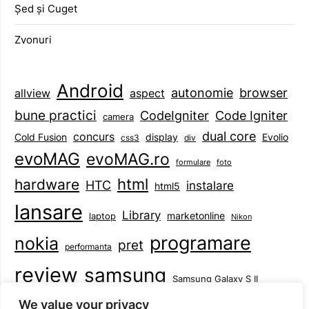
Șed și Cuget
Zvonuri
Android
browser
autonomie
aspect
allview
bune practici
CodeIgniter
Code Igniter
camera
dual core
concurs
display
Evolio
Cold Fusion
css3
div
evoMAG
evoMAG.ro
formulare
foto
html
hardware
HTC
instalare
html5
lansare
Library
marketonline
laptop
Nikon
programare
nokia
pret
performanta
review
samsung
Samsung Galaxy S II
tableta
specificatii
standarde
smartphone
We value your privacy
Symbian