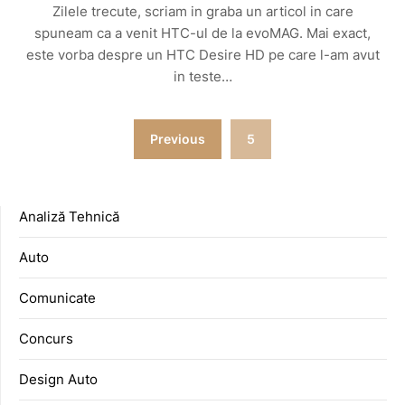
Zilele trecute, scriam in graba un articol in care
spuneam ca a venit HTC-ul de la evoMAG. Mai exact,
este vorba despre un HTC Desire HD pe care l-am avut
in teste…
Posts
Previous
5
pagination
Analiză Tehnică
Auto
Comunicate
Concurs
Design Auto