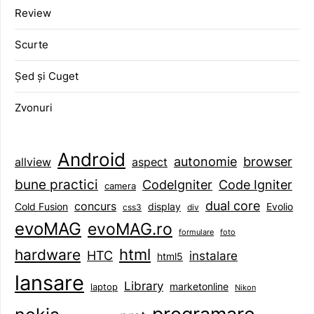
Review
Scurte
Șed și Cuget
Zvonuri
Android
browser
autonomie
aspect
allview
bune practici
CodeIgniter
Code Igniter
camera
dual core
concurs
display
Evolio
Cold Fusion
css3
div
evoMAG
evoMAG.ro
formulare
foto
html
hardware
HTC
instalare
html5
lansare
Library
marketonline
laptop
Nikon