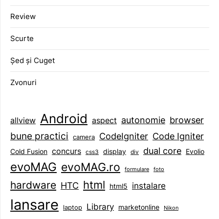
Review
Scurte
Șed și Cuget
Zvonuri
Android
browser
autonomie
aspect
allview
bune practici
CodeIgniter
Code Igniter
camera
dual core
concurs
display
Evolio
Cold Fusion
css3
div
evoMAG
evoMAG.ro
formulare
foto
html
hardware
HTC
instalare
html5
lansare
Library
marketonline
laptop
Nikon