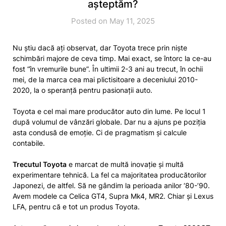
așteptăm?
Posted on May 11, 2025
Nu știu dacă ați observat, dar Toyota trece prin niște
schimbări majore de ceva timp. Mai exact, se întorc la ce-au
fost “în vremurile bune”. În ultimii 2-3 ani au trecut, în ochii
mei, de la marca cea mai plictisitoare a deceniului 2010-
2020, la o speranță pentru pasionații auto.
Toyota e cel mai mare producător auto din lume. Pe locul 1
după volumul de vânzări globale. Dar nu a ajuns pe poziția
asta condusă de emoție. Ci de pragmatism și calcule
contabile.
Trecutul Toyota
e marcat de multă inovație și multă
experimentare tehnică. La fel ca majoritatea producătorilor
Japonezi, de altfel. Să ne gândim la perioada anilor ‘80-’90.
Avem modele ca Celica GT4, Supra Mk4, MR2. Chiar și Lexus
LFA, pentru că e tot un produs Toyota.