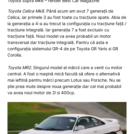
Toyota Supra Mk6 – render Best Car Magazine
Toyota Celica Mk8
. Până acum am avut 7 generații de
Celica, iar primele 3 au fost toate cu tracțiune spate. Abia de
la generația a 4-a au trecut la configurația cu tracțiune față /
tracțiune integrală. Iar generația 7 a fost exclusiv cu
tracțiune față. Noul model va avea probabil un motor
transversal dar tracțiune integrală. Pantru că asta e
configurația sistemului GR-4 de pe Toyota GR Yaris si GR
Corolla.
Toyota MR2
. Singurul model al mărcii care a venit cu motor
central. A fost o mașină mică facută să ofere o alternativă
mai ieftină pentru mărci precum Lotus sau Porsche. Nu se
știe prea mute despre noua generație dar cel mai probabil
va avea noul motor de 2l si 400cp.