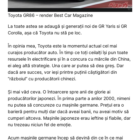
Toyota GR86 – render Best Car Magazine
La toate astea se adaugă și generații noi de GR Yaris si GR
Corolla, așa că Toyota nu stă pe loc.
În opinia mea, Toyota este la momentul actual cel mai
curajos producător auto. În timp ce toți ceilalți își pun toate
resursele în electrificare și în a concura cu mărcile din China,
ei aleg altă strategie. Una care ar putea să dea greș. Dar
dacă are succes, vor ieși printre puținii câștigători din
“războiul” cu producătorii chinezi.
Și mai văd ceva. O întoarcere spre anii de glorie ai
producătorilor japonezi. În prima parte a anilor 2000, nimeni
nu putea să concureze cu mașinile germane. Prețul era o
barieră pentru mulți dar dacă aveai banii, nu aveai motiv să
cumperi altceva. Mașinile japoneze erau ieftine și fiabile, dar
nu trezeau niciun fel de emoție.
Acum mașinile germane încep să devină din ce în ce mai