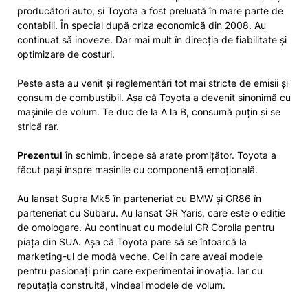
producători auto, și Toyota a fost preluată în mare parte de
contabili. În special după criza economică din 2008. Au
continuat să inoveze. Dar mai mult în direcția de fiabilitate și
optimizare de costuri.
Peste asta au venit și reglementări tot mai stricte de emisii și
consum de combustibil. Așa că Toyota a devenit sinonimă cu
mașinile de volum. Te duc de la A la B, consumă puțin și se
strică rar.
Prezentul
în schimb, începe să arate promițător. Toyota a
făcut pași înspre mașinile cu componentă emoțională.
Au lansat Supra Mk5 în parteneriat cu BMW și GR86 în
parteneriat cu Subaru. Au lansat GR Yaris, care este o ediție
de omologare. Au continuat cu modelul GR Corolla pentru
piața din SUA. Așa că Toyota pare să se întoarcă la
marketing-ul de modă veche. Cel în care aveai modele
pentru pasionați prin care experimentai inovația. Iar cu
reputația construită, vindeai modele de volum.