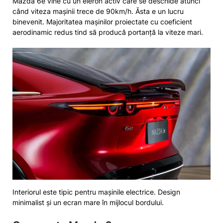
Mazda 6e vine cu un eleron activ care se deschide atunci
când viteza mașinii trece de 90km/h. Ăsta e un lucru
binevenit. Majoritatea mașinilor proiectate cu coeficient
aerodinamic redus tind să producă portanță la viteze mari.
Interiorul este tipic pentru mașinile electrice. Design
minimalist și un ecran mare în mijlocul bordului.