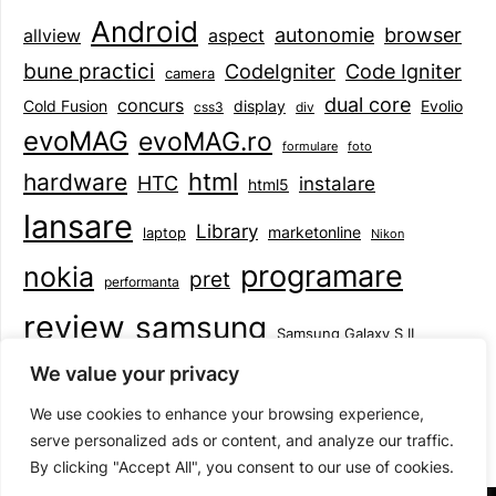
Android
browser
autonomie
aspect
allview
bune practici
CodeIgniter
Code Igniter
camera
dual core
concurs
display
Evolio
Cold Fusion
css3
div
evoMAG
evoMAG.ro
formulare
foto
html
hardware
HTC
instalare
html5
lansare
Library
marketonline
laptop
Nikon
programare
nokia
pret
performanta
review
samsung
Samsung Galaxy S II
tableta
specificatii
standarde
smartphone
We value your privacy
Symbian
teste
upgrade
user experience
We use cookies to enhance your browsing experience,
serve personalized ads or content, and analyze our traffic.
By clicking "Accept All", you consent to our use of cookies.