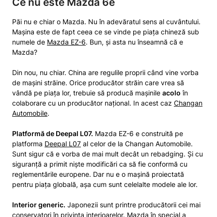
Ce nu este Mazda 6e
Păi nu e chiar o Mazda. Nu în adevăratul sens al cuvântului.
Mașina este de fapt ceea ce se vinde pe piața chineză sub
numele de
Mazda EZ-6
. Bun, și asta nu înseamnă că e
Mazda?
Din nou, nu chiar. China are regulile proprii când vine vorba
de mașini străine. Orice producător străin care vrea să
vândă pe piața lor, trebuie să producă mașinile
acolo
în
colaborare cu un producător național. In acest caz
Changan
Automobile
.
Platformă de Deepal L07.
Mazda EZ-6 e construită pe
platforma
Deepal L07
al celor de la Changan Automobile.
Sunt sigur că e vorba de mai mult decât un rebadging. Și cu
siguranță a primit niște modificări ca să fie conformă cu
reglementările europene. Dar nu e o mașină proiectată
pentru piața globală, așa cum sunt celelalte modele ale lor.
Interior generic.
Japonezii sunt printre producătorii cei mai
conservatori în privința interioarelor. Mazda în special a