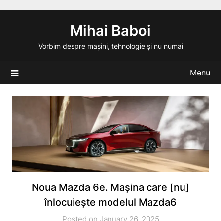
Skip
to
Mihai Baboi
content
Vorbim despre mașini, tehnologie și nu numai
Menu
Noua Mazda 6e. Mașina care [nu]
înlocuiește modelul Mazda6
Posted on January 26, 2025