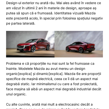
Design-ul exterior nu arată rău. Mai ales având în vedere ce
am văzut în ultimii 2 ani în materie de design, aproape aș
putea să spun că e frumoasă. Identitatea vizuală Mazda
este prezentă acolo, în special prin folosirea spațiului negativ
pe partea laterală.
Problema e că proporțiile nu mai sunt la fel frumoase ca
înainte. Modelele Mazda au avut mereu un design
organic[explica] și dinamic[explica]. Mazda 6e are proporții
specifice de mașină electrică, ceea ce îi dă un aspect mai
degrabă static. Iar minimalismul cu care a fost proiectată,
face mașina să aibă un aspect mai degrabă industrial decât
unul organic.
Cu alte cuvinte, arată mai mult a electrocasinc decât a