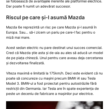
se folosească de avantajele inerente ale platformei electrice.
Dar poate fi numit un adevărat succesor.
Riscul pe care și-l asumă Mazda
Mazda 6e reprezintă un risc pe care Mazda și-l asumă în
Europa. Sau… să-i zicem un pariu pe care-l fac pentru o
miză mai mare.
Acest sedan electric nu pare destinat unui succes comercial.
Cred că Mazda știe asta și de-aia au ales să aducă un model
de pe piața chineză. Unul pentru care aveau deja cercetarea
și dezvoltarea finalizată.
Viteza maximă e limitată la 175km/h. Deci este evident că nu
poate să concureze cu mașini precum BMW i4 sau Tesla
Model 3. BMW-ul a fost proiectat pentru autostrăzile fără
restricții din Germania. Iar Tesla are în spate experiența de
peste un deceniu de fabricare a mașinilor pur electrice.