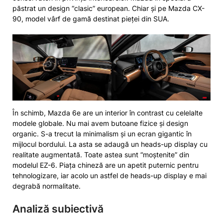
păstrat un design “clasic” european. Chiar și pe Mazda CX-
90, model vârf de gamă destinat pieței din SUA.
În schimb, Mazda 6e are un interior în contrast cu celelalte
modele globale. Nu mai avem butoane fizice și design
organic. S-a trecut la minimalism și un ecran gigantic în
mijlocul bordului. La asta se adaugă un heads-up display cu
realitate augmentată. Toate astea sunt “moștenite” din
modelul EZ-6. Piața chineză are un apetit puternic pentru
tehnologizare, iar acolo un astfel de heads-up display e mai
degrabă normalitate.
Analiză subiectivă