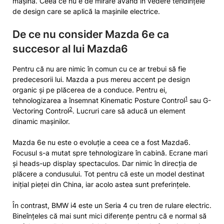
mașină. Ceea ce nu e de mirare având în vedere tendințele
de design care se aplică la mașinile electrice.
De ce nu consider Mazda 6e ca
succesor al lui Mazda6
Pentru că nu are nimic în comun cu ce ar trebui să fie
predecesorii lui. Mazda a pus mereu accent pe design
organic și pe plăcerea de a conduce. Pentru ei,
1
tehnologizarea a însemnat Kinematic Posture Control
sau G-
2
Vectoring Control
. Lucruri care să aducă un element
dinamic mașinilor.
Mazda 6e nu este o evoluție a ceea ce a fost Mazda6.
Focusul s-a mutat spre tehnologizare în cabină. Ecrane mari
și heads-up display spectaculos. Dar nimic în direcția de
plăcere a condusului. Tot pentru că este un model destinat
inițial pieței din China, iar acolo astea sunt preferințele.
În contrast, BMW i4 este un Seria 4 cu tren de rulare electric.
Bineînțeles că mai sunt mici diferențe pentru că e normal să