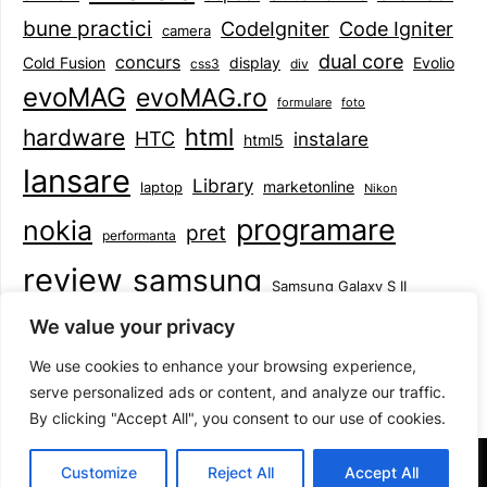
bune practici
CodeIgniter
Code Igniter
camera
dual core
concurs
display
Evolio
Cold Fusion
css3
div
evoMAG
evoMAG.ro
formulare
foto
html
hardware
HTC
instalare
html5
lansare
Library
marketonline
laptop
Nikon
programare
nokia
pret
performanta
review
samsung
Samsung Galaxy S II
tableta
specificatii
standarde
smartphone
We value your privacy
Symbian
teste
upgrade
user experience
We use cookies to enhance your browsing experience,
serve personalized ads or content, and analyze our traffic.
By clicking "Accept All", you consent to our use of cookies.
©2026 Mihai Baboi
| Design:
Newspaperly WordPress
Customize
Reject All
Accept All