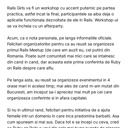
Rails Girls va fi un workshop cu accent puternic pe partea
practica, astfel incat la final, participantele sa aiba deja o
aplicatie functionala dezvoltata de ele in Rails. Workshop-ul
se va incheia cu un afterparty.
Acum, ca o nota personala, pe langa informatiile oficiale.
Felicitari organizatorilor pentru ca au reusit sa organizeze
primul Rails Meetup (de care am auzit eu, cel putin) din
Romania. Poate sunt comunitati mai mici care se intalnesc
din cand in cand, dar aceasta este prima conferinta de Ruby
on Rails despre care aflu.
Pe langa asta, au reusit sa organizeze evenimentul in 4
orase mari in acelasi timp; mai ales de cand m-am mutat din
Bucuresti, am inceput sa-i apreciez mai mult pe cei care
organizeaza conferinte si in afara capitalei.
Si nu in ultimul rand, felicitari pentru initiativa de a ajuta
femeile intr-un domeniu in care inca predomina barbatii. Asa
cum spuneam si mai sus. Daca tot e sa incepi cu ceva, cred
ca Ruby on Rails e unul din cele mai bune puncte de plecare.