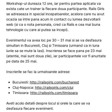
Workshop-ul dureaza 12 ore, iar pentru partea aplicata va
exista cate un trainer la fiecare doua participante. Rails Girls
se adreseaza in special incepatoarelor, acelora care nu avut
ocazia sa intre pana acum in contact cu lumea dezvoltarii
web (si ca o nota personala, cred ca Rails e cea mai buna
tehnologie cu care ai putea sa incepi).
Evenimentul va avea loc pe 30 – 31 mai si se va desfasura
simultan in Bucuresti, Cluj si Timisoara (urmand ca in luna
iunie sa se mute la Iasi). Inscrierea se face pana pe 23 mai
(atentie, mai sunt doua zile), iar participantele vor fi anuntate
pe data de 25 mai.
Inscrierile se fac la urmatoarele adrese:
Bucuresti:
http://railsgirls.com/bucharest
Cluj-Napoca:
http://railsgirls.com/cluj
Timisoara:
http://railsgirls.com/timisoara
Aveti acolo detalii despre locul si orele la care se va
desfasura fiecare eveniment.