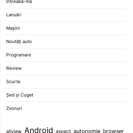
Întreabă-mă
Lansări
Mașini
Noutăți auto
Programare
Review
Scurte
Șed și Cuget
Zvonuri
Android
browser
autonomie
aspect
allview