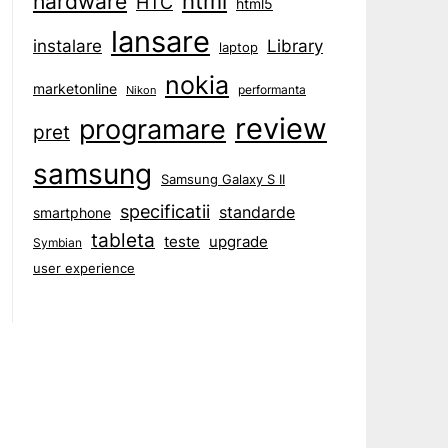
html
hardware
HTC
html5
lansare
instalare
Library
laptop
nokia
marketonline
performanta
Nikon
review
programare
pret
samsung
Samsung Galaxy S II
specificatii
standarde
smartphone
tableta
teste
upgrade
Symbian
user experience