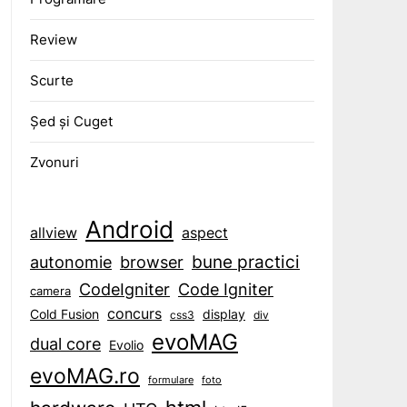
Review
Scurte
Șed și Cuget
Zvonuri
Android
aspect
allview
bune practici
browser
autonomie
CodeIgniter
Code Igniter
camera
concurs
display
Cold Fusion
css3
div
evoMAG
dual core
Evolio
evoMAG.ro
formulare
foto