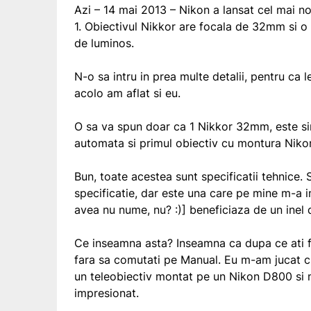
Azi – 14 mai 2013 – Nikon a lansat cel mai n
1. Obiectivul Nikkor are focala de 32mm si o
de luminos.
N-o sa intru in prea multe detalii, pentru ca l
acolo am aflat si eu.
O sa va spun doar ca 1 Nikkor 32mm, este sing
automata si primul obiectiv cu montura Niko
Bun, toate acestea sunt specificatii tehnice
specificatie, dar este una care pe mine m-a 
avea nu nume, nu? :)] beneficiaza de un ine
Ce inseamna asta? Inseamna ca dupa ce ati fo
fara sa comutati pe Manual. Eu m-am jucat cu
un teleobiectiv montat pe un Nikon D800 si m
impresionat.