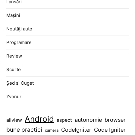
Lansări
Mașini
Noutăți auto
Programare
Review
Scurte
Șed și Cuget
Zvonuri
Android
browser
autonomie
aspect
allview
bune practici
CodeIgniter
Code Igniter
camera