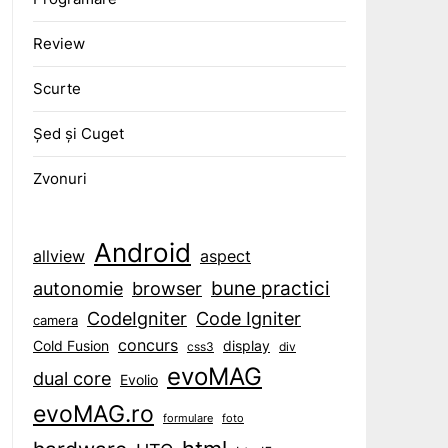
Review
Scurte
Șed și Cuget
Zvonuri
Android
aspect
allview
bune practici
browser
autonomie
CodeIgniter
Code Igniter
camera
concurs
display
Cold Fusion
css3
div
evoMAG
dual core
Evolio
evoMAG.ro
formulare
foto