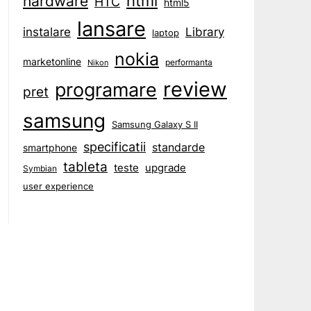
html
hardware
HTC
html5
lansare
instalare
Library
laptop
nokia
marketonline
performanta
Nikon
review
programare
pret
samsung
Samsung Galaxy S II
specificatii
standarde
smartphone
tableta
teste
upgrade
Symbian
user experience