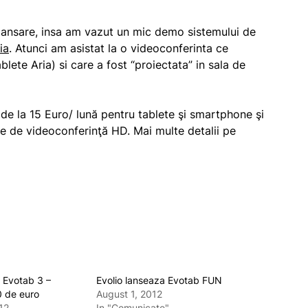
lansare, insa am vazut un mic demo sistemului de
ia
. Atunci am asistat la o videoconferinta ce
blete Aria) si care a fost “proiectata” in sala de
 de la 15 Euro/ lună pentru tablete şi smartphone şi
le de videoconferinţă HD. Mai multe detalii pe
 Evotab 3 –
Evolio lanseaza Evotab FUN
0 de euro
August 1, 2012
12
In "Comunicate"