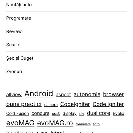
Noutăți auto
Programare
Review
Scurte
Șed și Cuget
Zvonuri
Android
browser
autonomie
aspect
allview
bune practici
CodeIgniter
Code Igniter
camera
dual core
concurs
display
Evolio
Cold Fusion
css3
div
evoMAG
evoMAG.ro
formulare
foto