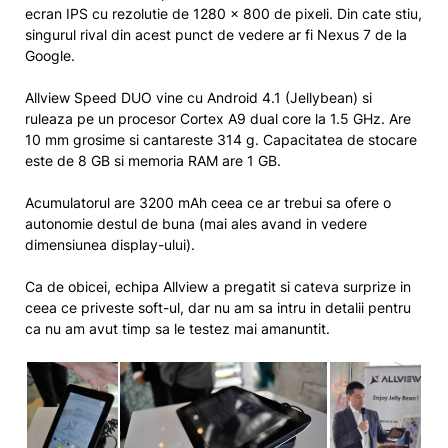
ecran IPS cu rezolutie de 1280 x 800 de pixeli. Din cate stiu,
singurul rival din acest punct de vedere ar fi Nexus 7 de la
Google.
Allview Speed DUO vine cu Android 4.1 (Jellybean) si
ruleaza pe un procesor Cortex A9 dual core la 1.5 GHz. Are
10 mm grosime si cantareste 314 g. Capacitatea de stocare
este de 8 GB si memoria RAM are 1 GB.
Acumulatorul are 3200 mAh ceea ce ar trebui sa ofere o
autonomie destul de buna (mai ales avand in vedere
dimensiunea display-ului).
Ca de obicei, echipa Allview a pregatit si cateva surprize in
ceea ce priveste soft-ul, dar nu am sa intru in detalii pentru
ca nu am avut timp sa le testez mai amanuntit.