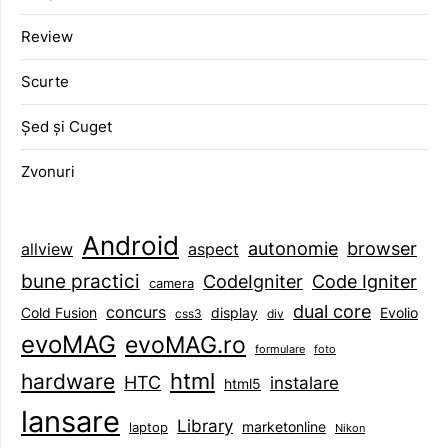
Review
Scurte
Șed și Cuget
Zvonuri
Android
browser
autonomie
aspect
allview
bune practici
CodeIgniter
Code Igniter
camera
dual core
concurs
display
Evolio
Cold Fusion
css3
div
evoMAG
evoMAG.ro
formulare
foto
html
hardware
HTC
instalare
html5
lansare
Library
marketonline
laptop
Nikon