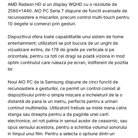
AMD Radeon HD si un display WQHD cu o rezolutie de
2560×1440. AIO PC Seria 7 dispune de functii avansate de
recunoastere a miscarilor, precum control multi-touch pentru
10 degete si comenzi prin gesturi.
Dispozitivul ofera toate capabilitatile unui sistem de home
entertainment; utilizatorii se pot bucura de un unghi de
vizualizare extins, de 178 de grade pe verticala si pe
orizontala, pentru ca toti cei dragi sa poată viziona in mod
optim continutul care ruleaza pe ecran, indiferent de pozitia
lor.
Noul AIO PC de la Samsung dispune de cinci functii de
recunoastere a gesturilor, ce permit un control comod al
dispozitivului printr-o simpla miscare a incheieturii de la o
distantă de pana la un metru, perfecta pentru a urmari
continut multimedia. Utilizatorii trebuie sa miste mana catre
stanga sau dreapta pentru a da paginile unei carti
electronice, ori roti palma in sensul acelor de ceasornic, sau
opus sensului acestora, pentru a schimba volumul sonorului
in timpul unui film. Pentru a selecta o optiune dintr-un