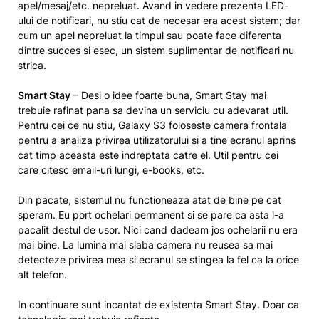
apel/mesaj/etc. nepreluat. Avand in vedere prezenta LED-
ului de notificari, nu stiu cat de necesar era acest sistem; dar
cum un apel nepreluat la timpul sau poate face diferenta
dintre succes si esec, un sistem suplimentar de notificari nu
strica.
Smart Stay
– Desi o idee foarte buna, Smart Stay mai
trebuie rafinat pana sa devina un serviciu cu adevarat util.
Pentru cei ce nu stiu, Galaxy S3 foloseste camera frontala
pentru a analiza privirea utilizatorului si a tine ecranul aprins
cat timp aceasta este indreptata catre el. Util pentru cei
care citesc email-uri lungi, e-books, etc.
Din pacate, sistemul nu functioneaza atat de bine pe cat
speram. Eu port ochelari permanent si se pare ca asta l-a
pacalit destul de usor. Nici cand dadeam jos ochelarii nu era
mai bine. La lumina mai slaba camera nu reusea sa mai
detecteze privirea mea si ecranul se stingea la fel ca la orice
alt telefon.
In continuare sunt incantat de existenta Smart Stay. Doar ca