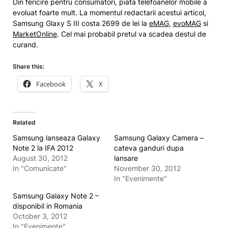
Din fericire pentru consumatori, piata telefoanelor mobile a
evoluat foarte mult. La momentul redactarii acestui articol,
Samsung Glaxy S III costa 2699 de lei la
eMAG
,
evoMAG
si
MarketOnline
. Cel mai probabil pretul va scadea destul de
curand.
Share this:
Facebook
X
Related
Samsung lanseaza Galaxy
Samsung Galaxy Camera –
Note 2 la IFA 2012
cateva ganduri dupa
August 30, 2012
lansare
In "Comunicate"
November 30, 2012
In "Evenimente"
Samsung Galaxy Note 2 –
disponibil in Romania
October 3, 2012
In "Evenimente"