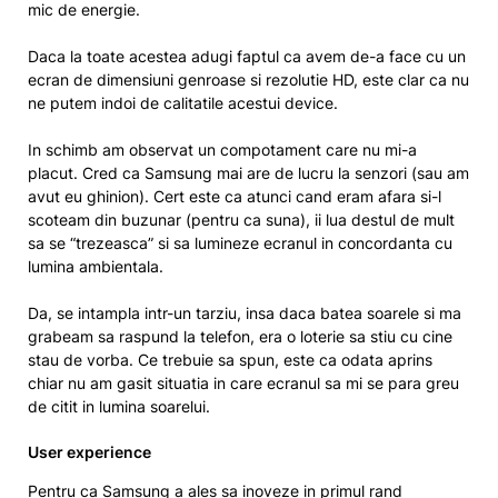
mic de energie.
Daca la toate acestea adugi faptul ca avem de-a face cu un
ecran de dimensiuni genroase si rezolutie HD, este clar ca nu
ne putem indoi de calitatile acestui device.
In schimb am observat un compotament care nu mi-a
placut. Cred ca Samsung mai are de lucru la senzori (sau am
avut eu ghinion). Cert este ca atunci cand eram afara si-l
scoteam din buzunar (pentru ca suna), ii lua destul de mult
sa se “trezeasca” si sa lumineze ecranul in concordanta cu
lumina ambientala.
Da, se intampla intr-un tarziu, insa daca batea soarele si ma
grabeam sa raspund la telefon, era o loterie sa stiu cu cine
stau de vorba. Ce trebuie sa spun, este ca odata aprins
chiar nu am gasit situatia in care ecranul sa mi se para greu
de citit in lumina soarelui.
User experience
Pentru ca Samsung a ales sa inoveze in primul rand