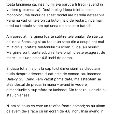
toata lungimea sa, insa nu mi s-a parut a fi fragil (avand in
vedere grosimea sa). Desi inteleg ideea telefoanelor
monobloc, ma bucur ca acest model are bateria detasabila.
Pana nu vad un telefon cu buton fizic de restart, inca mai
cred ca trebuie sa am optiunea de a scoate bateria.
Am apreciat marginea foarte subtire telefonului. Se stie ca
cei de la Samsung si-au facut un scop din a ocupa cat mai
mult din suprafata telefonului cu ecran. Si da, au resusit.
Marginile sunt foarte subtiri si telefonul nu este exagerat de
mare – in ciuda celor 4.8 inchi de ecran.
Si daca tot am ajuns la capitolul dimensiuni, sa discutam
putin despre aderenta si cat este de comod sau incomod
Galaxy S3. Cand l-am vazut prima data, ma asteptam sa
stea destul de precar in mana – avand in vedere
dimensiunile si suprafata sa lucioasa. Din fericire, lucrurile nu
stau chiar asa.
N-am sa spun ca este un telefon foarte comod; sa nu uitam
ca avem de-a face cu un ecran de 4.8 inchi. Insa avand in