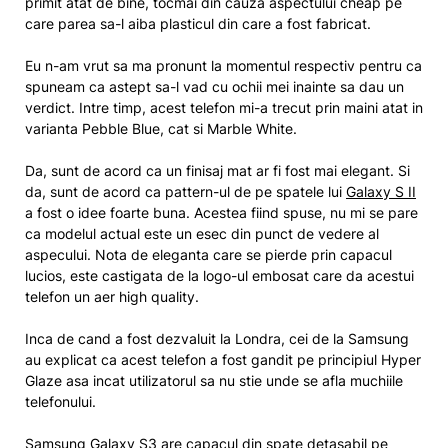
primit atat de bine, tocmai din cauza aspectului cheap pe
care parea sa-l aiba plasticul din care a fost fabricat.
Eu n-am vrut sa ma pronunt la momentul respectiv pentru ca
spuneam ca astept sa-l vad cu ochii mei inainte sa dau un
verdict. Intre timp, acest telefon mi-a trecut prin maini atat in
varianta Pebble Blue, cat si Marble White.
Da, sunt de acord ca un finisaj mat ar fi fost mai elegant. Si
da, sunt de acord ca pattern-ul de pe spatele lui
Galaxy S II
a fost o idee foarte buna. Acestea fiind spuse, nu mi se pare
ca modelul actual este un esec din punct de vedere al
aspecului. Nota de eleganta care se pierde prin capacul
lucios, este castigata de la logo-ul embosat care da acestui
telefon un aer high quality.
Inca de cand a fost dezvaluit la Londra, cei de la Samsung
au explicat ca acest telefon a fost gandit pe principiul Hyper
Glaze asa incat utilizatorul sa nu stie unde se afla muchiile
telefonului.
Samsung Galaxy S3 are capacul din spate detasabil pe