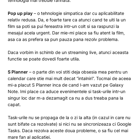
tehnologia mai trebuie rafinata.
Pop up play
– o tehnologie simpatica dar cu aplicabilitate
relativ redusa. Da, e foarte tare ca atunci cand te uiti la un
film sa poti sa pui fereastra intr-un colt si sa raspunzi la
mesajul acela urgent. Dar mie-mi place sa fiu atent la film,
asa ca as prefera sa pun pauza pana rezolv problema.
Daca vorbim in schimb de un streaming live, atunci aceasta
functie se poate dovedi foarte utila.
S Planner
– o parte din voi stiti deja obsesia mea pentru un
calendar care stie mai mult decat “intalniri”. Tocmai de aceea
mi-a placut S Planner inca de cand l-am vazut pe Galaxy
Note. Imi place ca aduce evenimentele si task-urile intr-un
singur loc dar m-a dezamagit ca nu a dus treaba pana la
capat.
Task-urile nu se propaga de la o zi la alta (in cazul in care nu
sunt bifate ca rezolvate) si nici nu se sincronizeaza ci Google
Tasks. Daca rezolva aceste doua probleme, o sa fiu cel mai
mare fan al aplicatiei.