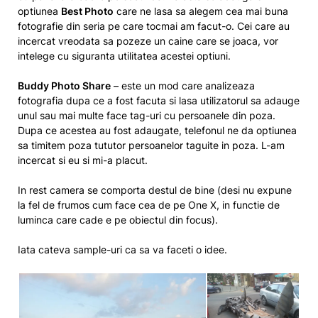
optiunea
Best Photo
care ne lasa sa alegem cea mai buna
fotografie din seria pe care tocmai am facut-o. Cei care au
incercat vreodata sa pozeze un caine care se joaca, vor
intelege cu siguranta utilitatea acestei optiuni.
Buddy Photo Share
– este un mod care analizeaza
fotografia dupa ce a fost facuta si lasa utilizatorul sa adauge
unul sau mai multe face tag-uri cu persoanele din poza.
Dupa ce acestea au fost adaugate, telefonul ne da optiunea
sa timitem poza tututor persoanelor taguite in poza. L-am
incercat si eu si mi-a placut.
In rest camera se comporta destul de bine (desi nu expune
la fel de frumos cum face cea de pe One X, in functie de
luminca care cade e pe obiectul din focus).
Iata cateva sample-uri ca sa va faceti o idee.