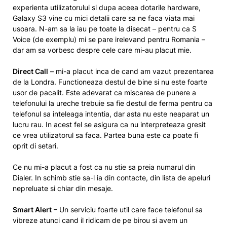
experienta utilizatorului si dupa aceea dotarile hardware,
Galaxy S3 vine cu mici detalii care sa ne faca viata mai
usoara. N-am sa la iau pe toate la disecat – pentru ca S
Voice (de exemplu) mi se pare irelevand pentru Romania –
dar am sa vorbesc despre cele care mi-au placut mie.
Direct Call
– mi-a placut inca de cand am vazut prezentarea
de la Londra. Functioneaza destul de bine si nu este foarte
usor de pacalit. Este adevarat ca miscarea de punere a
telefonului la ureche trebuie sa fie destul de ferma pentru ca
telefonul sa inteleaga intentia, dar asta nu este neaparat un
lucru rau. In acest fel se asigura ca nu interpreteaza gresit
ce vrea utilizatorul sa faca. Partea buna este ca poate fi
oprit di setari.
Ce nu mi-a placut a fost ca nu stie sa preia numarul din
Dialer. In schimb stie sa-l ia din contacte, din lista de apeluri
nepreluate si chiar din mesaje.
Smart Alert
– Un serviciu foarte util care face telefonul sa
vibreze atunci cand il ridicam de pe birou si avem un