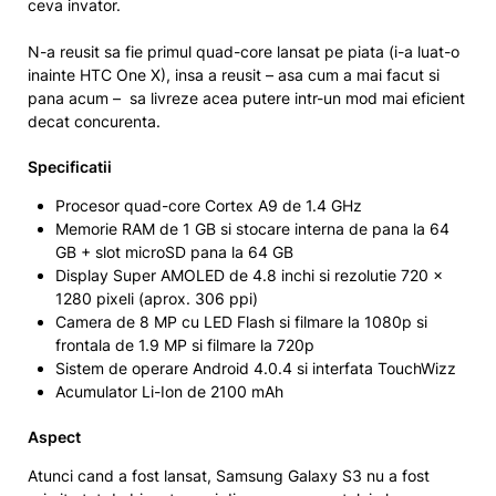
ceva invator.
N-a reusit sa fie primul quad-core lansat pe piata (i-a luat-o
inainte HTC One X), insa a reusit – asa cum a mai facut si
pana acum – sa livreze acea putere intr-un mod mai eficient
decat concurenta.
Specificatii
Procesor quad-core Cortex A9 de 1.4 GHz
Memorie RAM de 1 GB si stocare interna de pana la 64
GB + slot microSD pana la 64 GB
Display Super AMOLED de 4.8 inchi si rezolutie 720 x
1280 pixeli (aprox. 306 ppi)
Camera de 8 MP cu LED Flash si filmare la 1080p si
frontala de 1.9 MP si filmare la 720p
Sistem de operare Android 4.0.4 si interfata TouchWizz
Acumulator Li-Ion de 2100 mAh
Aspect
Atunci cand a fost lansat, Samsung Galaxy S3 nu a fost