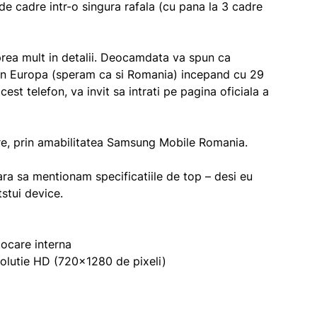
de cadre intr-o singura rafala (cu pana la 3 cadre
 prea mult in detalii. Deocamdata va spun ca
din Europa (speram ca si Romania) incepand cu 29
cest telefon, va invit sa intrati pe pagina oficiala a
are, prin amabilitatea Samsung Mobile Romania.
ara sa mentionam specificatiile de top – desi eu
tstui device.
ocare interna
olutie HD (720×1280 de pixeli)