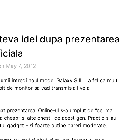
ateva idei dupa prezentarea
iciala
on May 7, 2012
mii intregi noul model Galaxy S III. La fel ca multi
ipit de monitor sa vad transmisia live a
nat prezentarea. Online-ul s-a umplut de “cel mai
a cheap” si alte chestii de acest gen. Practic s-au
estui gadget – si foarte putine pareri moderate.