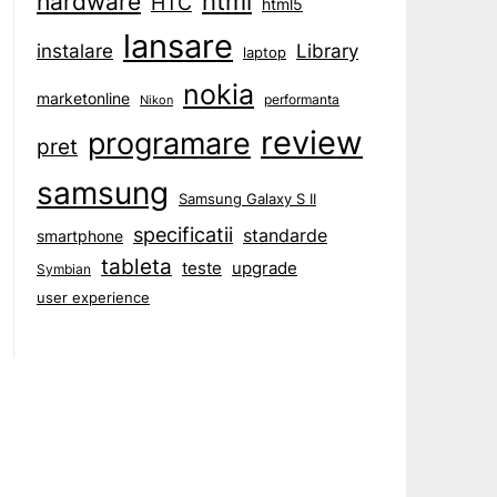
html
hardware
HTC
html5
lansare
instalare
Library
laptop
nokia
marketonline
performanta
Nikon
review
programare
pret
samsung
Samsung Galaxy S II
specificatii
standarde
smartphone
tableta
teste
upgrade
Symbian
user experience