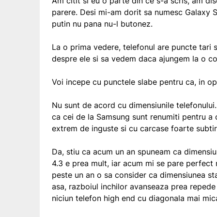
Am citit si eu o parte din ce s-a scris, am dis
parere. Desi mi-am dorit sa numesc Galaxy S I
putin nu pana nu-l butonez.
La o prima vedere, telefonul are puncte tari
despre ele si sa vedem daca ajungem la o co
Voi incepe cu punctele slabe pentru ca, in op
Nu sunt de acord cu dimensiunile telefonului. 
ca cei de la Samsung sunt renumiti pentru a
extrem de inguste si cu carcase foarte subtiri
Da, stiu ca acum un an spuneam ca dimensiune
4.3 e prea mult, iar acum mi se pare perfect 
peste un an o sa consider ca dimensiunea sta
asa, razboiul inchilor avanseaza prea reped
niciun telefon high end cu diagonala mai mica