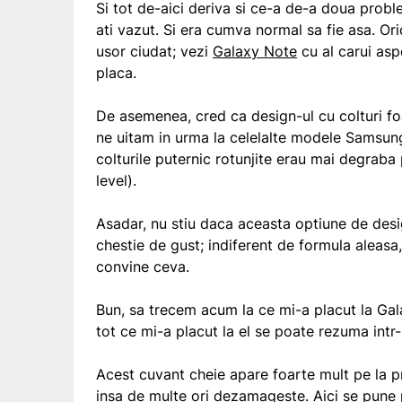
Si tot de-aici deriva si ce-a de-a doua probl
ati vazut. Si era cumva normal sa fie asa. Or
usor ciudat; vezi
Galaxy Note
cu al carui aspe
placa.
De asemenea, cred ca design-ul cu colturi fo
ne uitam in urma la celelalte modele Samsung
colturile puternic rotunjite erau mai degrab
level).
Asadar, nu stiu daca aceasta optiune de desig
chestie de gust; indiferent de formula aleasa,
convine ceva.
Bun, sa trecem acum la ce mi-a placut la Galaxy
tot ce mi-a placut la el se poate rezuma intr-
Acest cuvant cheie apare foarte mult pe la pr
insa de multe ori dezamageste. Aici se pune pr