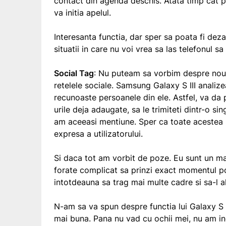
contact din agenda deschis. Atata timp cat p
va initia apelul.
Interesanta functia, dar sper sa poata fi dez
situatii in care nu voi vrea sa las telefonul s
Social Tag
: Nu puteam sa vorbim despre nou
retelele sociale. Samsung Galaxy S III analizea
recunoaste persoanele din ele. Astfel, va da 
urile deja adaugate, sa le trimiteti dintr-o sin
am aceeasi mentiune. Sper ca toate acestea 
expresa a utilizatorului.
Si daca tot am vorbit de poze. Eu sunt un mar
forate complicat sa prinzi exact momentul pot
intotdeauna sa trag mai multe cadre si sa-l a
N-am sa va spun despre functia lui Galaxy S I
mai buna. Pana nu vad cu ochii mei, nu am in