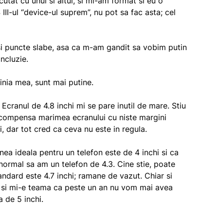
cutat cu unul si altul, si mi-am format si eu o
II-ul “device-ul suprem”, nu pot sa fac asta; cel
 si puncte slabe, asa ca m-am gandit sa vobim putin
ncluzie.
inia mea, sunt mai putine.
Ecranul de 4.8 inchi mi se pare inutil de mare. Stiu
 compensa marimea ecranului cu niste margini
, dar tot cred ca ceva nu este in regula.
a ideala pentru un telefon este de 4 inchi si ca
normal sa am un telefon de 4.3. Cine stie, poate
ndard este 4.7 inchi; ramane de vazut. Chiar si
e si mi-e teama ca peste un an nu vom mai avea
 de 5 inchi.