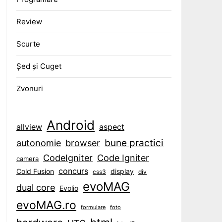
Review
Scurte
Șed și Cuget
Zvonuri
Android
aspect
allview
bune practici
browser
autonomie
CodeIgniter
Code Igniter
camera
concurs
display
Cold Fusion
css3
div
evoMAG
dual core
Evolio
evoMAG.ro
formulare
foto