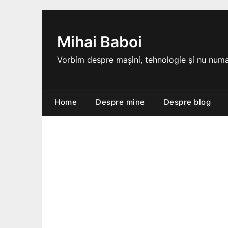
Skip
to
content
Mihai Baboi
Vorbim despre mașini, tehnologie și nu numa
Home
Despre mine
Despre blog