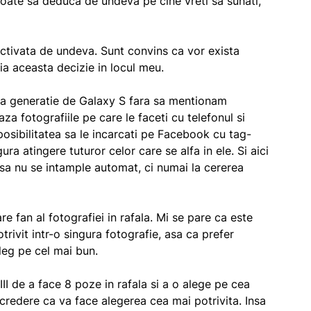
oate sa deduca de undeva pe cine vreti sa sunati,
activata de undeva. Sunt convins ca vor exista
a ia aceasta decizie in locul meu.
a generatie de Galaxy S fara sa mentionam
za fotografiile pe care le faceti cu telefonul si
posibilitatea sa le incarcati pe Facebook cu tag-
gura atingere tuturor celor care se alfa in ele. Si aici
sa nu se intample automat, ci numai la cererea
e fan al fotografiei in rafala. Mi se pare ca este
rivit intr-o singura fotografie, asa ca prefer
leg pe cel mai bun.
II de a face 8 poze in rafala si a o alege pe cea
credere ca va face alegerea cea mai potrivita. Insa