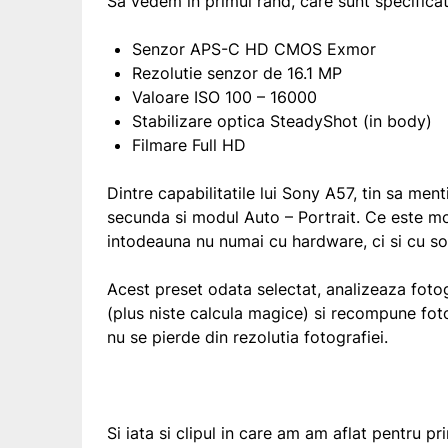
Sa vedem in primul rand, care sunt specificati
Senzor APS-C HD CMOS Exmor
Rezolutie senzor de 16.1 MP
Valoare ISO 100 – 16000
Stabilizare optica SteadyShot (in body)
Filmare Full HD
Dintre capabilitatile lui Sony A57, tin sa men
secunda si modul Auto – Portrait. Ce este mo
intodeauna nu numai cu hardware, ci si cu so
Acest preset odata selectat, analizeaza fotogr
(plus niste calcula magice) si recompune foto
nu se pierde din rezolutia fotografiei.
Si iata si clipul in care am am aflat pentru p