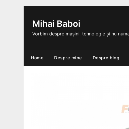
Skip
to
content
Mihai Baboi
Vorbim despre mașini, tehnologie și nu numa
Home
Despre mine
Despre blog