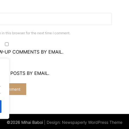
in this browser for the next time I comment.
W-UP COMMENTS BY EMAIL.
NEW POSTS BY EMAIL.
.
.
©2026 Mihai Baboi
| Design:
Newspaperly WordPress Theme