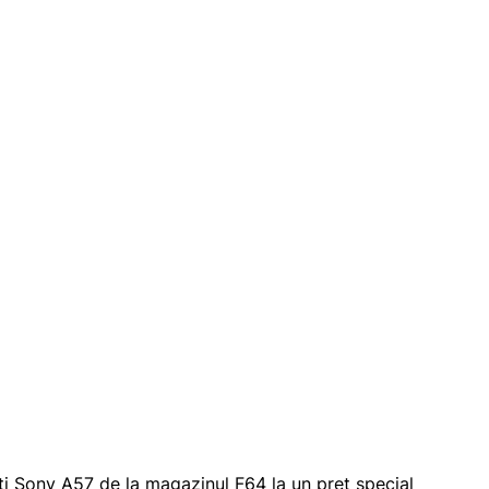
ti
Sony A57
de la magazinul F64 la un pret special