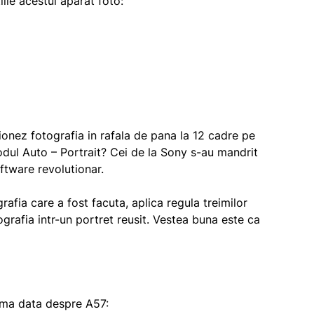
ile acestui aparat foto:
tionez fotografia in rafala de pana la 12 cadre pe
dul Auto – Portrait? Cei de la Sony s-au mandrit
ftware revolutionar.
afia care a fost facuta, aplica regula treimilor
grafia intr-un portret reusit. Vestea buna este ca
rima data despre A57: