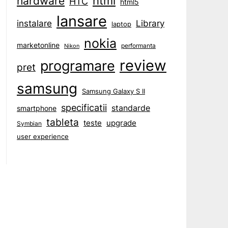
html
hardware
HTC
html5
lansare
instalare
Library
laptop
nokia
marketonline
performanta
Nikon
review
programare
pret
samsung
Samsung Galaxy S II
specificatii
standarde
smartphone
tableta
teste
upgrade
Symbian
user experience