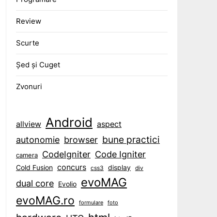
Review
Scurte
Șed și Cuget
Zvonuri
Android
aspect
allview
bune practici
browser
autonomie
CodeIgniter
Code Igniter
camera
concurs
display
Cold Fusion
css3
div
evoMAG
dual core
Evolio
evoMAG.ro
formulare
foto