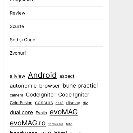
Review
Scurte
Șed și Cuget
Zvonuri
Android
aspect
allview
bune practici
browser
autonomie
CodeIgniter
Code Igniter
camera
concurs
display
Cold Fusion
css3
div
evoMAG
dual core
Evolio
evoMAG.ro
formulare
foto