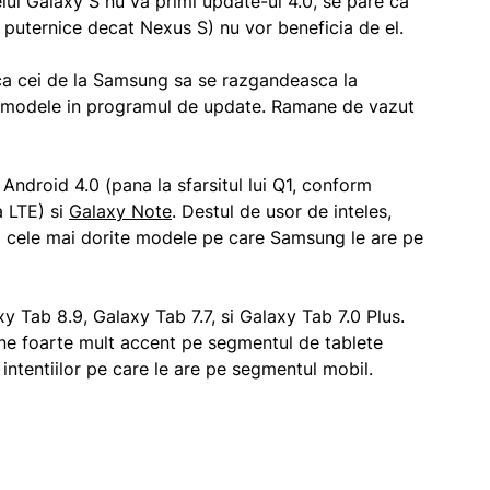
l Galaxy S nu va primi update-ul 4.0, se pare ca
uternice decat Nexus S) nu vor beneficia de el.
ca cei de la Samsung sa se razgandeasca la
va modele in programul de update. Ramane de vazut
Android 4.0 (pana la sfarsitul lui Q1, conform
a LTE) si
Galaxy Note
. Destul de usor de inteles,
i cele mai dorite modele pe care Samsung le are pe
xy Tab 8.9, Galaxy Tab 7.7, si Galaxy Tab 7.0 Plus.
ne foarte mult accent pe segmentul de tablete
intentiilor pe care le are pe segmentul mobil.