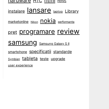
html
hardware
HTC
html5
lansare
instalare
Library
laptop
nokia
marketonline
performanta
Nikon
review
programare
pret
samsung
Samsung Galaxy S II
specificatii
standarde
smartphone
tableta
teste
upgrade
Symbian
user experience