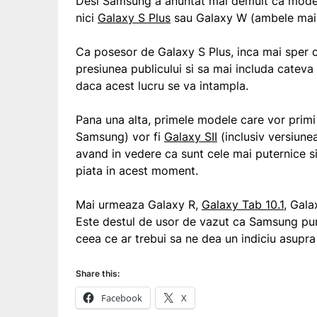
Desi Samsung a anuntat mai demult ca modelu
nici
Galaxy S Plus
sau Galaxy W (ambele mai p
Ca posesor de Galaxy S Plus, inca mai sper 
presiunea publicului si sa mai includa cate
daca acest lucru se va intampla.
Pana una alta, primele modele care vor primi 
Samsung) vor fi
Galaxy SII
(inclusiv versiune
avand in vedere ca sunt cele mai puternice s
piata in acest moment.
Mai urmeaza Galaxy R,
Galaxy Tab 10.1
, Gala
Este destul de usor de vazut ca Samsung pu
ceea ce ar trebui sa ne dea un indiciu asupra 
Share this:
Facebook
X