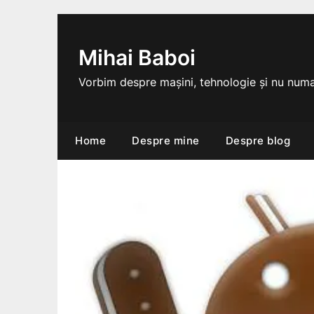
Skip
to
content
Mihai Baboi
Vorbim despre mașini, tehnologie și nu numa
Home
Despre mine
Despre blog