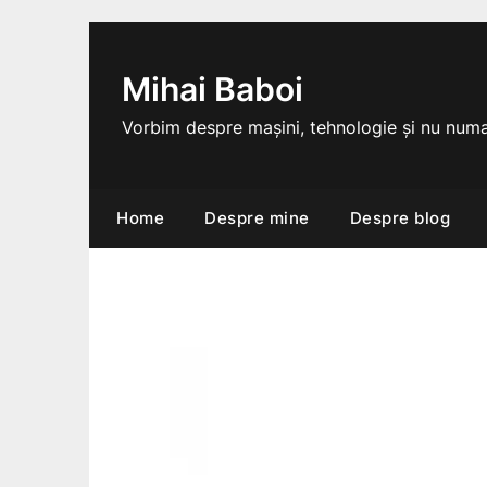
Skip
to
content
Mihai Baboi
Vorbim despre mașini, tehnologie și nu numa
Home
Despre mine
Despre blog