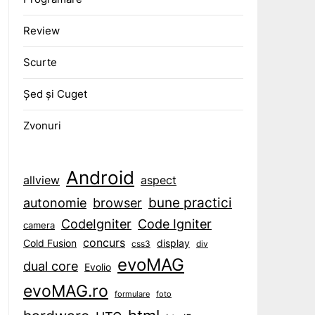
Review
Scurte
Șed și Cuget
Zvonuri
Android
aspect
allview
bune practici
browser
autonomie
CodeIgniter
Code Igniter
camera
concurs
display
Cold Fusion
css3
div
evoMAG
dual core
Evolio
evoMAG.ro
formulare
foto