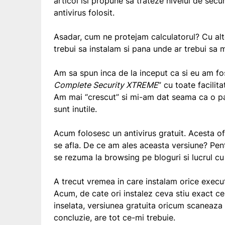
articol isi propune sa trateze nivelul de sec
antivirus folosit.
Asadar, cum ne protejam calculatorul? Cu al
trebui sa instalam si pana unde ar trebui sa
Am sa spun inca de la inceput ca si eu am fos
Complete Security XTREME
” cu toate facilit
Am mai “crescut” si mi-am dat seama ca o parte
sunt inutile.
Acum folosesc un antivirus gratuit. Acesta o
se afla. De ce am ales aceasta versiune? Pen
se rezuma la browsing pe bloguri si lucrul cu f
A trecut vremea in care instalam orice execu
Acum, de cate ori instalez ceva stiu exact ce
inselata, versiunea gratuita oricum scaneaza 
concluzie, are tot ce-mi trebuie.