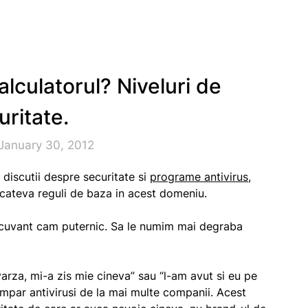
lculatorul? Niveluri de
uritate.
January 30, 2012
 discutii despre securitate si
programe antivirus
,
 cateva reguli de baza in acest domeniu.
 cuvant cam puternic. Sa le numim mai degraba
 varza, mi-a zis mie cineva” sau “l-am avut si eu pe
mpar antivirusi de la mai multe companii. Acest