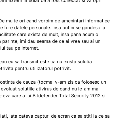
are extern imediat ce a fost conectat si va opri
De multe ori cand vorbim de amenintari informatice
e fure datele personale. Insa putini se gandesc la
facilitate care exista de mult, insa pana acum o
a parinte, imi dau seama de ce ai vrea sau ai un
ul tau pe internet.
eau eu sa transmit este ca nu exista solutia
rivita pentru utilizatorul potrivit.
nostinta de cauza (tocmai v-am zis ca folosesc un
 evoluat solutiile ativirus de cand nu le-am mai
 evaluare a lui Bitdefender Total Security 2012 si
ti, iata cateva capturi de ecran ca sa stiti la ce sa