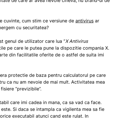
uritate de care ar avea nevoie cineva, nu brand-ul de
te cuvinte, cum stim ce versiune de
antivirus
ar
 mergem cu securitatea?
t genul de utilizator care lua “
X Antivirus
atile pe care le putea pune la dispozitie compania X.
 din facilitatile oferite de o astfel de suita imi
fera protectie de baza pentru calculatorul pe care
tru ca nu am nevoie de mai mult. Activitatea mea
isiere “previzibile”.
tabil care imi cadea in mana, ca sa vad ca face.
 este. Si daca se intampla ca vigilenta mea sa fie
orice executabil atunci cand este rulat. In