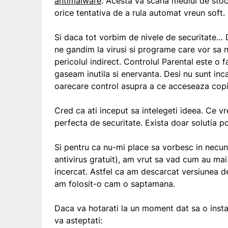
antimalware
. Acesta va scana mediul de stoc
orice tentativa de a rula automat vreun soft.
Si daca tot vorbim de nivele de securitate… 
ne gandim la virusi si programe care vor sa n
pericolul indirect. Controlul Parental este o 
gaseam inutila si enervanta. Desi nu sunt inc
oarecare control asupra a ce acceseaza copil
Cred ca ati inceput sa intelegeti ideea. Ce vr
perfecta de securitate. Exista doar solutia pot
Si pentru ca nu-mi place sa vorbesc in necu
antivirus gratuit), am vrut sa vad cum au mai
incercat. Astfel ca am descarcat versiunea de
am folosit-o cam o saptamana.
Daca va hotarati la un moment dat sa o instala
va asteptati: