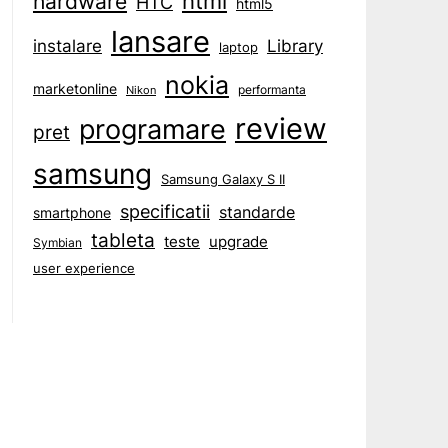
html
hardware
HTC
html5
lansare
instalare
Library
laptop
nokia
marketonline
performanta
Nikon
review
programare
pret
samsung
Samsung Galaxy S II
specificatii
standarde
smartphone
tableta
teste
upgrade
Symbian
user experience