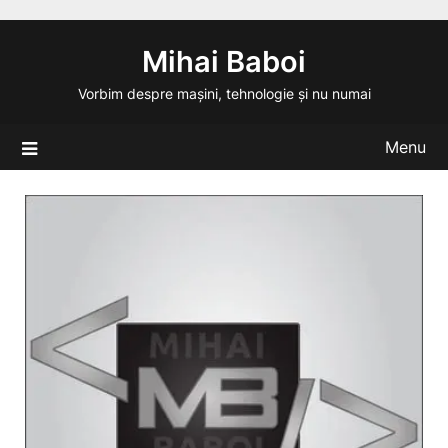
Skip
to
Mihai Baboi
content
Vorbim despre mașini, tehnologie și nu numai
Menu