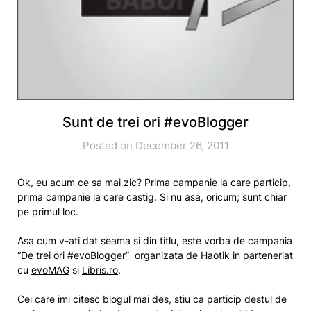
Sunt de trei ori #evoBlogger
Posted on December 26, 2011
Ok, eu acum ce sa mai zic? Prima campanie la care particip,
prima campanie la care castig. Si nu asa, oricum; sunt chiar
pe primul loc.
Asa cum v-ati dat seama si din titlu, este vorba de campania
“
De trei ori #evoBlogger
” organizata de
Haotik
in parteneriat
cu
evoMAG
si
Libris.ro
.
Cei care imi citesc blogul mai des, stiu ca particip destul de