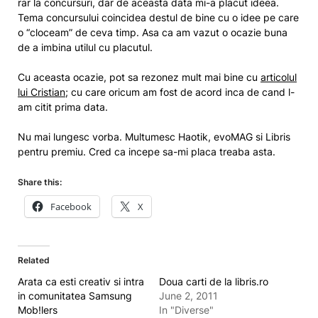
rar la concursuri, dar de aceasta data mi-a placut ideea.
Tema concursului coincidea destul de bine cu o idee pe care
o “cloceam” de ceva timp. Asa ca am vazut o ocazie buna
de a imbina utilul cu placutul.
Cu aceasta ocazie, pot sa rezonez mult mai bine cu
articolul
lui Cristian
; cu care oricum am fost de acord inca de cand l-
am citit prima data.
Nu mai lungesc vorba. Multumesc Haotik, evoMAG si Libris
pentru premiu. Cred ca incepe sa-mi placa treaba asta.
Share this:
Facebook
X
Related
Arata ca esti creativ si intra
Doua carti de la libris.ro
in comunitatea Samsung
June 2, 2011
Mob!lers
In "Diverse"