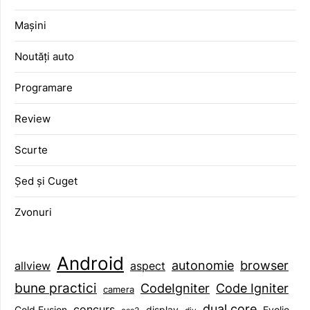
Mașini
Noutăți auto
Programare
Review
Scurte
Șed și Cuget
Zvonuri
Android
browser
autonomie
aspect
allview
bune practici
CodeIgniter
Code Igniter
camera
dual core
concurs
display
Evolio
Cold Fusion