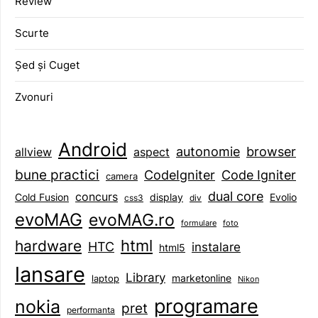
Review
Scurte
Șed și Cuget
Zvonuri
Android
browser
autonomie
aspect
allview
bune practici
CodeIgniter
Code Igniter
camera
dual core
concurs
display
Evolio
Cold Fusion
css3
div
evoMAG
evoMAG.ro
formulare
foto
html
hardware
HTC
instalare
html5
lansare
Library
marketonline
laptop
Nikon
programare
nokia
pret
performanta