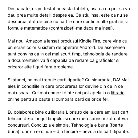
Din pacate, n-am testat aceasta tableta, asa ca nu pot sa va
dau prea multe detalii despre ea. Ce stiu insa, este ca nu se
descurca atat de bine cu cartile care contin multe grafice si
formule matematice (contraziceti-ma daca ma insel).
Mai nou, Amazon a lansat produsul
Kindle Fire
, care vine cu
un ecran color si sistem de operare Android. De asemenea
sunt convins ca in cel mai scurt timp, tehnologia de randare
a documentelor va fi capabila de redare ca graficelor si
oricaror alte figuri fara probleme.
Si atunci, ne mai trebuie carti tiparite? Cu siguranta, DA! Mai
ales in conditiile in care procurarea lor devine din ce in ce
mai usoara. Cei mai comozi dinte noi pot apela la o
librarie
online
pentru a cauta si cumpara
carti
de orice fel.
Eu colaborez bine cu libraria Libris.ro de la care am luat carti
tehnice de-a lungul timpului si care mi-a sponsorizat cateva
concursuri. Concluzia e simpla. Tehnologia e buna (foarte
buna), dar nu exclude – din fericire – nevoia de carti tiparite.