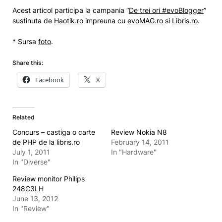
Acest articol participa la campania “
De trei ori #evoBlogger
”
sustinuta de
Haotik.ro
impreuna cu
evoMAG.ro
si
Libris.ro
.
* Sursa
foto
.
Share this:
Facebook
X
Related
Concurs – castiga o carte
Review Nokia N8
de PHP de la libris.ro
February 14, 2011
July 1, 2011
In "Hardware"
In "Diverse"
Review monitor Philips
248C3LH
June 13, 2012
In "Review"