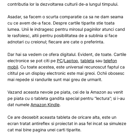
contributia lor la dezvoltarea culturii de-a lungul timpului.
Asadar, sa facem o scurta comparatie ca sa ne dam seama
cu ce avem de-a face. Despre cartile tiparite stie toata
lumea. Unii le indragesc pentru mirosul paginilor atunci cand
le rasfoiesc, altii pentru posibilitatea de a sublinia si face
adnotari cu creionul; fiecare are cate o preferinta.
Dar hai sa vedem ce ofera digitalul. Evident, de toate. Cartile
electronice se pot citi pe
PC
/
Laptop
,
tableta
sau
telefon
mobil
. Cu toate acestea, este universal recunoscut faptul ca
cititul pe un display electronic este mai greoi. Ochii obosesc
mai repede si randurile sunt mai greu de urmarit.
Vazand aceasta nevoie pe piata, cei de la Amazon au venit
pe piata cu o tableta gandita special pentru “lectura”; si i-au
dat numele
Amazon Kindle
.
Ce are deosebit aceasta tableta de oricare alta, este un
ecran tratat antireflex si proiectat in asa fel incat sa simuleze
cat mai bine pagina unei carti tiparite.