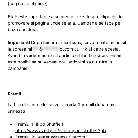
(pagina cu clipurile).
Sfat:
este important sa se mentioneze despre clipurile de
promovare si pagina unde se afla. Campania se face pe
baza acestora.
Important!
Dupa fiecare articol scris, se va trimite un email
la adresa
mi
***
@
********
oi.com
cu link-ul catre acesta.
Avand in vedere numarul participantilor, fara acest email
este posibil sa nu vedem noul articol si sa nu intre in
campanie.
Premii:
La finalul campaniei se vor acorda 3 premii dupa cum
urmeaza:
Premiul 1: iPod Shuffle (
http://www.azerty.ro/cauta/ipod-shuffle-2gb
)
Premiul 2: Router Wireless Sitecom (