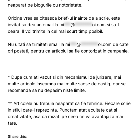
neaparat pe blogurile cu notorietate.
Oricine vrea sa citeasca brief-ul inainte de a scrie, este
invitat sa dea un email la
mi
***
@
********
oi.com
si sa-l
ceara. Il voi trimite in cel mai scurt timp posibil.
Nu uitati sa trimiteti email la
mi
***
@
********
oi.com
de cate
ori postati, pentru ca articolul sa fie contorizat in campanie.
* Dupa cum ati vazut si din mecanismul de jurizare, mai
multe articole inseamna mai multe sanse de castig, dar se
recomanda sa nu depasim niste limite.
** Articolele nu trebuie neaparat sa fie tehnice. Fiecare scrie
in stilul care-l reprezinta. Punctam atat acuitate cat si
creativitate, asa ca mizati pe ceea ce va avantajaza mai
tare.
Share this: