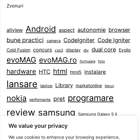
Zvonuri
Android
browser
autonomie
aspect
allview
bune practici
CodeIgniter
Code Igniter
camera
dual core
concurs
display
Evolio
Cold Fusion
css3
div
evoMAG
evoMAG.ro
formulare
foto
html
hardware
HTC
instalare
html5
lansare
Library
marketonline
laptop
Nikon
programare
nokia
pret
performanta
review
samsung
Samsung Galaxy S II
tableta
specificatii
standarde
smartphone
We value your privacy
Symbian
teste
upgrade
user experience
We use cookies to enhance your browsing experience,