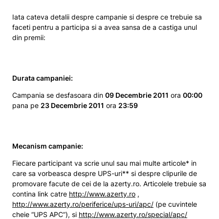
Iata cateva detalii despre campanie si despre ce trebuie sa
faceti pentru a participa si a avea sansa de a castiga unul
din premii:
Durata campaniei:
Campania se desfasoara din
09 Decembrie 2011
ora
00:00
pana pe
23 Decembrie 2011
ora
23:59
Mecanism campanie:
Fiecare participant va scrie unul sau mai multe articole* in
care sa vorbeasca despre UPS-uri** si despre clipurile de
promovare facute de cei de la azerty.ro. Articolele trebuie sa
contina link catre
http://www.azerty.ro
,
http://www.azerty.ro/periferice/ups-uri/apc/
(pe cuvintele
cheie “UPS APC”), si
http://www.azerty.ro/special/apc/