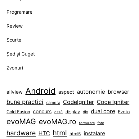
Programare
Review
Scurte
Șed și Cuget
Zvonuri
Android
browser
autonomie
aspect
allview
bune practici
CodeIgniter
Code Igniter
camera
dual core
concurs
display
Evolio
Cold Fusion
css3
div
evoMAG
evoMAG.ro
formulare
foto
html
hardware
HTC
instalare
html5