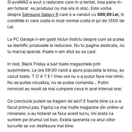
Si evoMAG a avut o reducere care m-a tentat, insa pana m-
am hotarat eu produsul nu mai era in stoc. Este vorba
despre
Samsung Galaxy R
care s-a vandut cu
999,99 Lei
, in
conditiile in care costa in mod normal costa in jur de 1500 de
Lei.
La PC Garage n-am gasit niciun indiciu despre cum as putea
sa identific produsele la reducere. Nu tu pagina dedicata, nu
tu marcaj special. Poate n-am stiut eu sa caut.
In rest, Black Friday a luat toate magazinele prin
surprindere. La ora 09:00 cand a ajuns populatia la birou, au
cazut toate. T O A T E ! Vreo ora nu s-a putut face mai nimic.
Nu se putea vizualiza, nu se putea comanda… Putini
norocosi au reusit sa mai cumpere ceva in acel interval orar.
Ce concluzie putem sa tragem de aici? E foarte bine ca s-a
facut primul pas. Faptul ca mai multe magazine din online-ul
romanesc s-au hotarat sa faca acest lucru, imi arata ca
suntem pe drumul cel bun. Exista speranta ca anul viitor
lucrurile se vor desfasura mai bine.