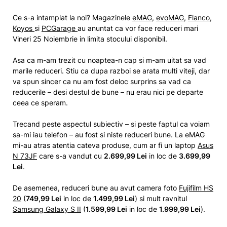
Ce s-a intamplat la noi? Magazinele
eMAG
,
evoMAG
,
Flanco
,
Koyos
si
PCGarage
au anuntat ca vor face reduceri mari
Vineri 25 Noiembrie in limita stocului disponibil.
Asa ca m-am trezit cu noaptea-n cap si m-am uitat sa vad
marile reduceri. Stiu ca dupa razboi se arata multi viteji, dar
va spun sincer ca nu am fost deloc surprins sa vad ca
reducerile – desi destul de bune – nu erau nici pe departe
ceea ce speram.
Trecand peste aspectul subiectiv – si peste faptul ca voiam
sa-mi iau telefon – au fost si niste reduceri bune. La eMAG
mi-au atras atentia cateva produse, cum ar fi un laptop
Asus
N 73JF
care s-a vandut cu
2.699,99 Lei
in loc de
3.699,99
Lei
.
De asemenea, reduceri bune au avut camera foto
Fujifilm HS
20
(
749,99 Lei
in loc de
1.499,99 Lei
) si mult ravnitul
Samsung Galaxy S II
(
1.599,99 Lei
in loc de
1.999,99 Lei
).