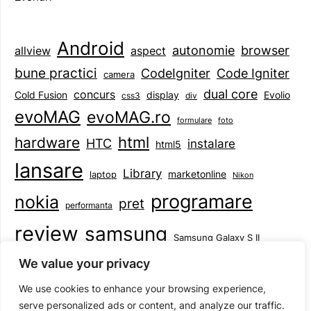
Android
browser
autonomie
aspect
allview
bune practici
CodeIgniter
Code Igniter
camera
dual core
concurs
display
Evolio
Cold Fusion
css3
div
evoMAG
evoMAG.ro
formulare
foto
html
hardware
HTC
instalare
html5
lansare
Library
marketonline
laptop
Nikon
programare
nokia
pret
performanta
review
samsung
Samsung Galaxy S II
tableta
specificatii
standarde
smartphone
We value your privacy
Symbian
teste
upgrade
user experience
We use cookies to enhance your browsing experience,
serve personalized ads or content, and analyze our traffic.