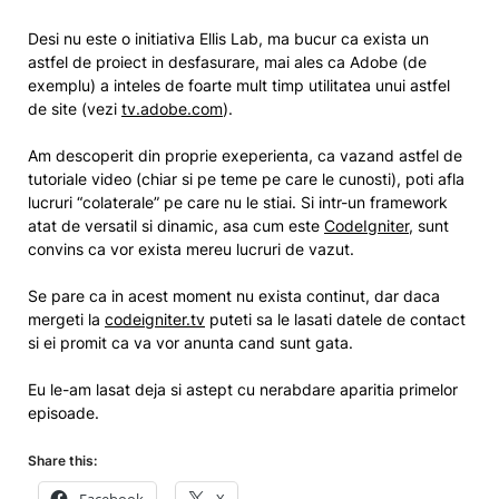
Desi nu este o initiativa Ellis Lab, ma bucur ca exista un
astfel de proiect in desfasurare, mai ales ca Adobe (de
exemplu) a inteles de foarte mult timp utilitatea unui astfel
de site (vezi
tv.adobe.com
).
Am descoperit din proprie exeperienta, ca vazand astfel de
tutoriale video (chiar si pe teme pe care le cunosti), poti afla
lucruri “colaterale” pe care nu le stiai. Si intr-un framework
atat de versatil si dinamic, asa cum este
CodeIgniter
, sunt
convins ca vor exista mereu lucruri de vazut.
Se pare ca in acest moment nu exista continut, dar daca
mergeti la
codeigniter.tv
puteti sa le lasati datele de contact
si ei promit ca va vor anunta cand sunt gata.
Eu le-am lasat deja si astept cu nerabdare aparitia primelor
episoade.
Share this: