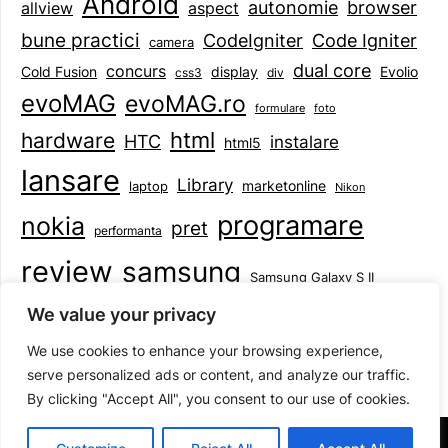
Android
browser
autonomie
aspect
allview
bune practici
CodeIgniter
Code Igniter
camera
dual core
concurs
display
Evolio
Cold Fusion
css3
div
evoMAG
evoMAG.ro
formulare
foto
html
hardware
HTC
instalare
html5
lansare
Library
marketonline
laptop
Nikon
programare
nokia
pret
performanta
review
samsung
Samsung Galaxy S II
tableta
specificatii
standarde
smartphone
We value your privacy
Symbian
teste
upgrade
user experience
We use cookies to enhance your browsing experience,
serve personalized ads or content, and analyze our traffic.
By clicking "Accept All", you consent to our use of cookies.
©2026 Mihai Baboi
| Design:
Newspaperly WordPress