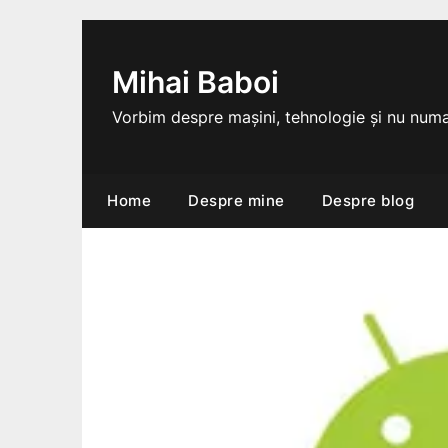
Skip
to
content
Mihai Baboi
Vorbim despre mașini, tehnologie și nu numa
Home
Despre mine
Despre blog