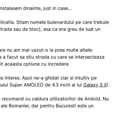
instalasem dinainte, just in case…
licatia. Stiam numele bulevardului pe care trebuie
rada sau de bloc), asa ca era greu de luat un
care nu am mai vazut-o la prea multe altele:
 a facut sa stiu strada cu care se intersecteaza
it aceasta optiune cu incredere.
e interes. Apoi ne-a ghidat clar si intuitiv pe
anului Super AMOLED de 4.3 inchi al lui
Galaxy S II
).
 o recomand cu caldura utilizatorilor de Andoid. Nu
e ale Romaniei, dar pentru Bucuresti este un