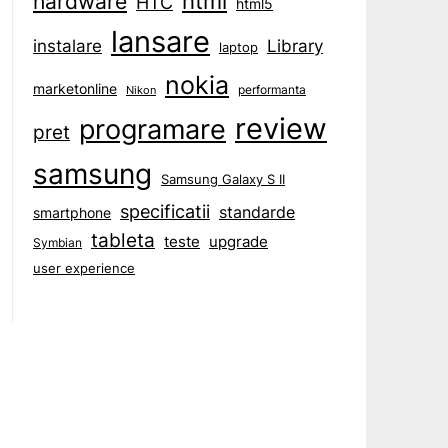
html
hardware
HTC
html5
lansare
instalare
Library
laptop
nokia
marketonline
performanta
Nikon
review
programare
pret
samsung
Samsung Galaxy S II
specificatii
standarde
smartphone
tableta
teste
upgrade
Symbian
user experience