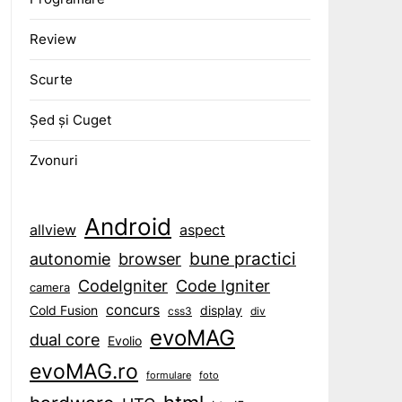
Review
Scurte
Șed și Cuget
Zvonuri
Android
aspect
allview
bune practici
browser
autonomie
CodeIgniter
Code Igniter
camera
concurs
display
Cold Fusion
css3
div
evoMAG
dual core
Evolio
evoMAG.ro
formulare
foto