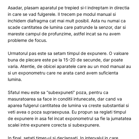
Asadar, plasam aparatul pe trepied si-l indreptam in directia
in care se vad fulgerele. Il trecem pe modul manual si
inchidem diafragma cat mai mult posibil. Asta nu numai ca
scade cantitatea de lumina care patrunde la senzor, dar si
mareste campul de profunzime, astfel incat sa nu avem
probleme de focus.
Urmatorul pas este sa setam timpul de expunere. O valoare
buna de plecare este pe la 15-20 de secunde, dar poate
varia. Atentie, de obicei aparatele care au un mod manual au
si un exponometru care ne arata cand avem suficienta
lumina.
Sfatul meu este sa “subexpuneti” poza, pentru ca
masuratoarea sa face in conditii intunecate, dar cand va
aparea fulgerul cantitatea de lumina va creste substantial si
veti avea o poza supraexpusa. Eu propun sa reglati timpul
de expunere in asa fel incat exponometrul sa fie la jumatatea
scalei intre expunere corecta si subexpunere.
In final, setati timer-ul si declansati. In intervalul in care