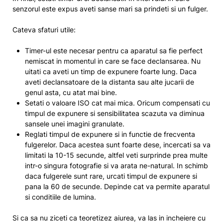
senzorul este expus aveti sanse mari sa prindeti si un fulger.
Cateva sfaturi utile:
Timer-ul este necesar pentru ca aparatul sa fie perfect
nemiscat in momentul in care se face declansarea. Nu
uitati ca aveti un timp de expunere foarte lung. Daca
aveti declansatoare de la distanta sau alte jucarii de
genul asta, cu atat mai bine.
Setati o valoare ISO cat mai mica. Oricum compensati cu
timpul de expunere si sensibilitatea scazuta va diminua
sansele unei imagini granulate.
Reglati timpul de expunere si in functie de frecventa
fulgerelor. Daca acestea sunt foarte dese, incercati sa va
limitati la 10-15 secunde, altfel veti surprinde prea multe
intr-o singura fotografie si va arata ne-natural. In schimb
daca fulgerele sunt rare, urcati timpul de expunere si
pana la 60 de secunde. Depinde cat va permite aparatul
si conditiile de lumina.
Si ca sa nu ziceti ca teoretizez aiurea, va las in incheiere cu