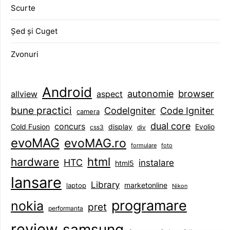
Scurte
Șed și Cuget
Zvonuri
Android
browser
autonomie
aspect
allview
bune practici
CodeIgniter
Code Igniter
camera
dual core
concurs
display
Evolio
Cold Fusion
css3
div
evoMAG
evoMAG.ro
formulare
foto
html
hardware
HTC
instalare
html5
lansare
Library
marketonline
laptop
Nikon
programare
nokia
pret
performanta
review
samsung