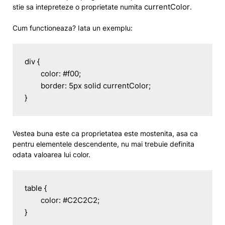
currentColor
stie sa intepreteze o proprietate numita
.
Cum functioneaza? Iata un exemplu:
div {

	color: #f00;

	border: 5px solid currentColor;

}
Vestea buna este ca proprietatea este mostenita, asa ca
pentru elementele descendente, nu mai trebuie definita
odata valoarea lui color.
table {

	color: #C2C2C2;

}
