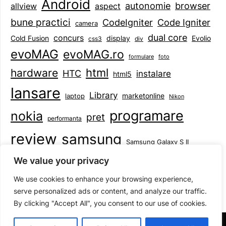
Android
browser
autonomie
aspect
allview
bune practici
CodeIgniter
Code Igniter
camera
dual core
concurs
display
Evolio
Cold Fusion
css3
div
evoMAG
evoMAG.ro
formulare
foto
html
hardware
HTC
instalare
html5
lansare
Library
marketonline
laptop
Nikon
programare
nokia
pret
performanta
review
samsung
Samsung Galaxy S II
tableta
specificatii
standarde
smartphone
We value your privacy
Symbian
teste
upgrade
user experience
We use cookies to enhance your browsing experience,
serve personalized ads or content, and analyze our traffic.
By clicking "Accept All", you consent to our use of cookies.