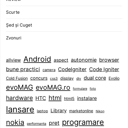
Scurte
Șed și Cuget
Zvonuri
Android
browser
autonomie
aspect
allview
bune practici
CodeIgniter
Code Igniter
camera
dual core
concurs
display
Evolio
Cold Fusion
css3
div
evoMAG
evoMAG.ro
formulare
foto
html
hardware
HTC
instalare
html5
lansare
Library
marketonline
laptop
Nikon
programare
nokia
pret
performanta