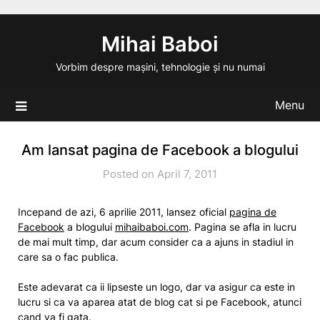
Skip
to
Mihai Baboi
content
Vorbim despre mașini, tehnologie și nu numai
Menu
Am lansat pagina de Facebook a blogului
Posted on April 7, 2011
Incepand de azi, 6 aprilie 2011, lansez oficial
pagina de
Facebook
a blogului
mihaibaboi.com
. Pagina se afla in lucru
de mai mult timp, dar acum consider ca a ajuns in stadiul in
care sa o fac publica.
Este adevarat ca ii lipseste un logo, dar va asigur ca este in
lucru si ca va aparea atat de blog cat si pe Facebook, atunci
cand va fi gata.