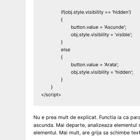
		if(obj.style.visibility == 'hidden')

		{

			button.value = 'Ascunde';

			obj.style.visibility = 'visible';

		}

		else

		{

			button.value = 'Arata';

			obj.style.visibility = 'hidden';

		}

	}

</script>
Nu e prea mult de explicat. Functia ia ca pa
ascunda. Mai departe, analizeaza elementul 
elementul. Mai mult, are grija sa schimbe text