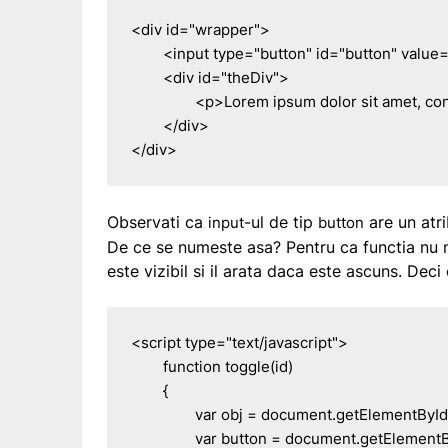
<div id="wrapper">

	<input type="button" id="button" value="Ascunde" onclick="toggle('theDiv')" />

	<div id="theDiv">

		<p>Lorem ipsum dolor sit amet, consectetur adipiscing elit. Proin placerat turpis quis sem aliquet dignissim. Sed pellentesque eros lacinia lorem malesuada ornare. Aenean eget elementum justo. Donec ut justo sem, non volutpat sapien...</p>

	</div>

</div>
Observati ca
-ul de tip
are un atr
input
button
De ce se numeste asa? Pentru ca functia nu 
este vizibil si il arata daca este ascuns. Dec
<script type="text/javascript">

	function toggle(id)

	{

		var obj = document.getElementById(id);

		var button = document.getElementById('button');
