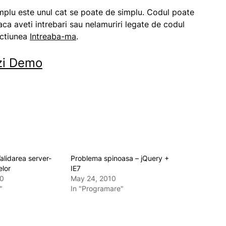
mplu este unul cat se poate de simplu. Codul poate
Daca aveti intrebari sau nelamuriri legate de codul
ectiunea
Intreaba-ma
.
zi Demo
alidarea server-
Problema spinoasa – jQuery +
elor
IE7
10
May 24, 2010
"
In "Programare"