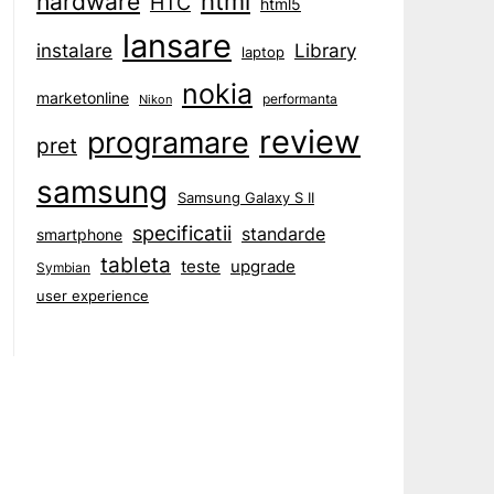
html
hardware
HTC
html5
lansare
instalare
Library
laptop
nokia
marketonline
performanta
Nikon
review
programare
pret
samsung
Samsung Galaxy S II
specificatii
standarde
smartphone
tableta
teste
upgrade
Symbian
user experience