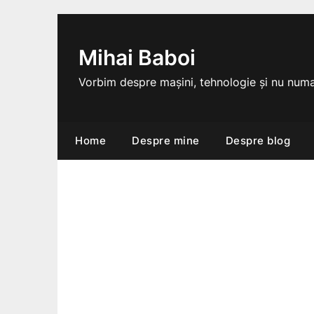
Skip
to
content
Mihai Baboi
Vorbim despre mașini, tehnologie și nu numa
Home
Despre mine
Despre blog