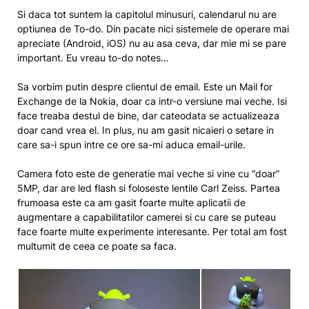
Si daca tot suntem la capitolul minusuri, calendarul nu are
optiunea de To-do. Din pacate nici sistemele de operare mai
apreciate (Android, iOS) nu au asa ceva, dar mie mi se pare
important. Eu vreau to-do notes…
Sa vorbim putin despre clientul de email. Este un Mail for
Exchange de la Nokia, doar ca intr-o versiune mai veche. Isi
face treaba destul de bine, dar cateodata se actualizeaza
doar cand vrea el. In plus, nu am gasit nicaieri o setare in
care sa-i spun intre ce ore sa-mi aduca email-urile.
Camera foto este de generatie mai veche si vine cu “doar”
5MP, dar are led flash si foloseste lentile Carl Zeiss. Partea
frumoasa este ca am gasit foarte multe aplicatii de
augmentare a capabilitatilor camerei si cu care se puteau
face foarte multe experimente interesante. Per total am fost
multumit de ceea ce poate sa faca.