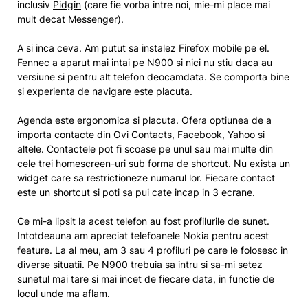
inclusiv
Pidgin
(care fie vorba intre noi, mie-mi place mai
mult decat Messenger).
A si inca ceva. Am putut sa instalez Firefox mobile pe el.
Fennec a aparut mai intai pe N900 si nici nu stiu daca au
versiune si pentru alt telefon deocamdata. Se comporta bine
si experienta de navigare este placuta.
Agenda este ergonomica si placuta. Ofera optiunea de a
importa contacte din Ovi Contacts, Facebook, Yahoo si
altele. Contactele pot fi scoase pe unul sau mai multe din
cele trei homescreen-uri sub forma de shortcut. Nu exista un
widget care sa restrictioneze numarul lor. Fiecare contact
este un shortcut si poti sa pui cate incap in 3 ecrane.
Ce mi-a lipsit la acest telefon au fost profilurile de sunet.
Intotdeauna am apreciat telefoanele Nokia pentru acest
feature. La al meu, am 3 sau 4 profiluri pe care le folosesc in
diverse situatii. Pe N900 trebuia sa intru si sa-mi setez
sunetul mai tare si mai incet de fiecare data, in functie de
locul unde ma aflam.