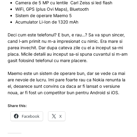
Camera de 5 MP cu lentile Carl Zeiss si led flash
WiFi, GPS (plus Ovi Maps), Bluetooth
Sistem de operare Maemo 5
Acumulator Li-Ion de 1320 mAh
Deci cum este telefonul? E bun, e rau…? Sa va spun sincer,
cand l-am primit nu m-a impresionat cu nimic. Era mare si
parea invechit. Dar dupa cateva zile cu el a inceput sa-mi
placa. Micile detalii au inceput sa-si spuna cuvantul si m-am
gasit folosind telefonul cu mare placere.
Maemo este un sistem de operare bun, dar se vede ca mai
are nevoie de lucru. Imi pare foarte rau ca Nokia renunta la
el, deoarece sunt convins ca daca ar fi lansat o versiune
noua, ar fi fost un competitor bun pentru Android si iOS.
Share this:
Facebook
X