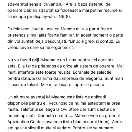
adevaratul sens al cuvantului. Are la baza sistemul de
operare Debian adaptat sa foloseasca mai putine resurse si
sa incapa pe display-ul lui N900.
Eu folosesc Ubuntu, asa ca Maemo mi s-a parut foarte
prietenos si mai ales foarte familiar. In acest moment o parte
din voi sunteti deja descurajati. “Linux e greoi si confuz. Eu
vreau ceva care sa fie ergonomic”.
Nu va faceti griji. Maemo e un Linux pentru cei care stiu
asta. E la fel de prietenos ca orice alt sistem de operare. Mai
mult, interfata este foarte reusita. Ecranele de selectie
pentru data/ora/alarma dau impresia de eleganta. Sunt mari
si usor de folosit. Mie mi-a lasat o impresie placuta.
Un alt mare avantaj lui Maemo este lista de aplicatii
disponibile pentru el. Recunosc ca nu ma asteptam la prea
multe. Telefonul se leaga la Ovi Store dar sunt destul de
putine aplicatii. Dar asta nu e tot… Maemo vine cu propriul
Application Center (asa cum ii sta bine oricarui Linux). Acolo
am gasit aplicatii multe si variate. Printre ele se numare