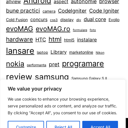
Android
browser
autonomie
aspect
allview
bune practici
CodeIgniter
Code Igniter
camera
dual core
concurs
display
Evolio
Cold Fusion
css3
div
evoMAG
evoMAG.ro
formulare
foto
html
hardware
HTC
instalare
html5
lansare
Library
marketonline
laptop
Nikon
programare
nokia
pret
performanta
review
samsung
Samsung Galaxy S II
tableta
specificatii
standarde
smartphone
We value your privacy
Symbian
teste
upgrade
user experience
We use cookies to enhance your browsing experience,
serve personalized ads or content, and analyze our traffic.
By clicking "Accept All", you consent to our use of cookies.
©2026 Mihai Baboi
| Design:
Newspaperly WordPress
Customize
Reject All
Accept All