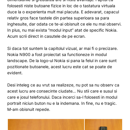
folosesti niste butoane fizice in loc de o tastatura virtuala
duce la o experienta mult mai placuta. E adevarat, capacul
relativ gros face tastele din partea superioara sa para
inghesuite, dar odata ce te-ai obisnuit ce ele nu mai observi.
In plus, nu mai exista “modul input” atat de specific Nokia.
Acum scrii direct in casutele de pe ecran.
Si daca tot suntem la capitolul vizual, ar mai fi o precizare.
Nokia N900 a fost proiectat sa functioneze in modul
landscape. De la logo-ul Nokia si pana la felul in care sunt
pozitionate butoanele, acest lucru este cat se poate de
evident.
Desi inteleg ce au vrut sa realizeze, nu pot sa nu observ ca
acest lucru are consecinte ciudate… Nu stii care e susul si
care e josul telefonului. Daca incerci sa-l folosesti in modul
portrait niciun buton nu e la indemana. In fine, nu e tragic.
M-am obisnuit repede.