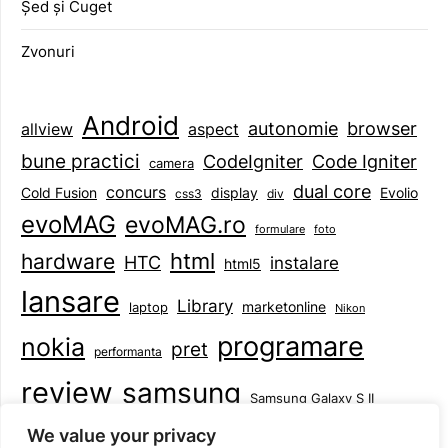
Șed și Cuget
Zvonuri
Android
browser
autonomie
aspect
allview
bune practici
CodeIgniter
Code Igniter
camera
dual core
concurs
display
Evolio
Cold Fusion
css3
div
evoMAG
evoMAG.ro
formulare
foto
html
hardware
HTC
instalare
html5
lansare
Library
marketonline
laptop
Nikon
programare
nokia
pret
performanta
review
samsung
Samsung Galaxy S II
tableta
specificatii
standarde
smartphone
We value your privacy
Symbian