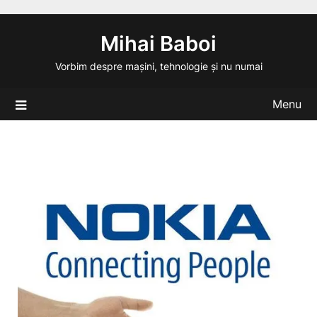
Skip
to
Mihai Baboi
content
Vorbim despre mașini, tehnologie și nu numai
Menu