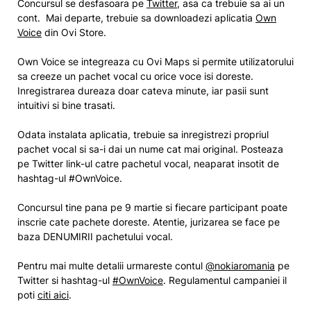
Concursul se desfasoara pe
Twitter
, asa ca trebuie sa ai un
cont. Mai departe, trebuie sa downloadezi aplicatia
Own
Voice
din Ovi Store.
Own Voice se integreaza cu Ovi Maps si permite utilizatorului
sa creeze un pachet vocal cu orice voce isi doreste.
Inregistrarea dureaza doar cateva minute, iar pasii sunt
intuitivi si bine trasati.
Odata instalata aplicatia, trebuie sa inregistrezi propriul
pachet vocal si sa-i dai un nume cat mai original. Posteaza
pe Twitter link-ul catre pachetul vocal, neaparat insotit de
hashtag-ul #OwnVoice.
Concursul tine pana pe 9 martie si fiecare participant poate
inscrie cate pachete doreste. Atentie, jurizarea se face pe
baza DENUMIRII pachetului vocal.
Pentru mai multe detalii urmareste contul
@nokiaromania
pe
Twitter si hashtag-ul
#OwnVoice
. Regulamentul campaniei il
poti
citi aici
.