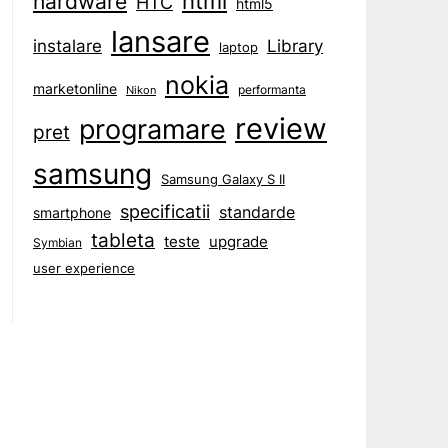
html
hardware
HTC
html5
lansare
instalare
Library
laptop
nokia
marketonline
performanta
Nikon
review
programare
pret
samsung
Samsung Galaxy S II
specificatii
standarde
smartphone
tableta
teste
upgrade
Symbian
user experience