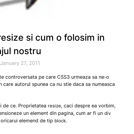
esize si cum o folosim in
jul nostru
January 27, 2011
itate controversata pe care CSS3 urmeaza sa ne-o
n care autorul spunea ca nu stie daca sa numeasca
si de ce. Proprietatea
, caci despre ea vorbim,
resize
imensioneze un element din pagina, cum ar fi un
div
a oricarui elemend de tip
.
block