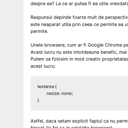
despre ea? La ce ar putea fi ea utila vreodat
Raspunsul depinde foarte mult de perspectiva
este neaparat utila prin ceea ce permite ea ut
permite.
Unele browsere, cum ar fi Google Chrome pe
Acest lucru nu este intotdeauna benefic, mai a
Putem sa folosim in mod creativ proprietat
acest lucru:
textarea {

	resize: none;

}
Astfel, daca setam explicit faptul ca nu per
blocat (la fel ca in celalalte browsere).