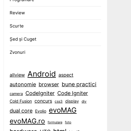
Review
Scurte
Șed și Cuget
Zvonuri
Android
aspect
allview
bune practici
browser
autonomie
CodeIgniter
Code Igniter
camera
concurs
display
Cold Fusion
css3
div
evoMAG
dual core
Evolio
evoMAG.ro
formulare
foto