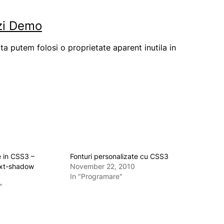
zi Demo
ita putem folosi o proprietate aparent inutila in
e in CSS3 –
Fonturi personalizate cu CSS3
ext-shadow
November 22, 2010
In "Programare"
"