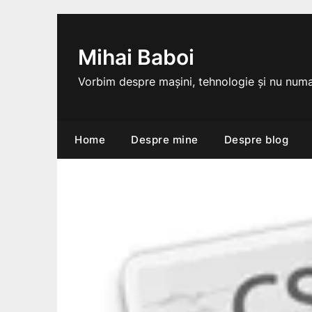
Skip
to
content
Mihai Baboi
Vorbim despre mașini, tehnologie și nu numa
Home
Despre mine
Despre blog