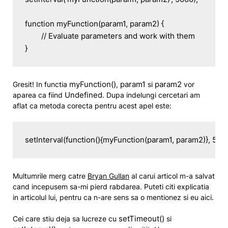
function myFunction(param1, param2) {

	// Evaluate parameters and work with them

}
myFunction()
param1
param2
Gresit! In functia
,
si
vor
Undefined
aparea ca fiind
. Dupa indelungi cercetari am
aflat ca metoda corecta pentru acest apel este:
setInterval(function(){myFunction(param1, param2)}, 5000
Multumrile merg catre
Bryan Gullan
al carui articol m-a salvat
cand incepusem sa-mi pierd rabdarea. Puteti citi explicatia
in articolul lui, pentru ca n-are sens sa o mentionez si eu aici.
setTimeout()
Cei care stiu deja sa lucreze cu
si