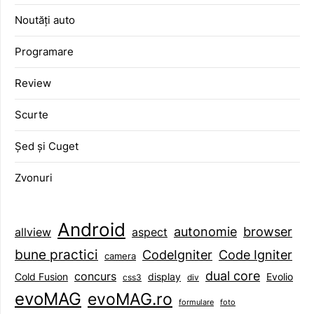
Noutăți auto
Programare
Review
Scurte
Șed și Cuget
Zvonuri
Android
browser
autonomie
aspect
allview
bune practici
CodeIgniter
Code Igniter
camera
dual core
concurs
display
Evolio
Cold Fusion
css3
div
evoMAG
evoMAG.ro
formulare
foto