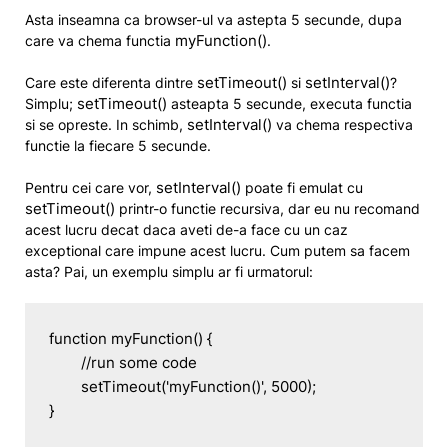
Asta inseamna ca browser-ul va astepta 5 secunde, dupa
myFunction()
care va chema functia
.
setTimeout()
setInterval()
Care este diferenta dintre
si
?
setTimeout()
Simplu;
asteapta 5 secunde, executa functia
setInterval()
si se opreste. In schimb,
va chema respectiva
functie la fiecare 5 secunde.
setInterval()
Pentru cei care vor,
poate fi emulat cu
setTimeout()
printr-o functie recursiva, dar eu nu recomand
acest lucru decat daca aveti de-a face cu un caz
exceptional care impune acest lucru. Cum putem sa facem
asta? Pai, un exemplu simplu ar fi urmatorul:
function myFunction() {

	//run some code

	setTimeout('myFunction()', 5000);

}