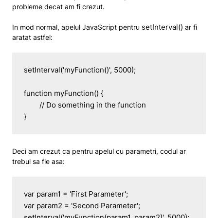
probleme decat am fi crezut.
setInterval()
In mod normal, apelul JavaScript pentru
ar fi
aratat astfel:
setInterval('myFunction()', 5000);

function myFunction() {

	// Do something in the function

}
Deci am crezut ca pentru apelul cu parametri, codul ar
trebui sa fie asa:
var param1 = 'First Parameter';

var param2 = 'Second Parameter';

setInterval('myFunction(param1, param2)', 5000);
