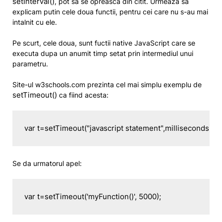
setInterval()
, pot sa se opreasca din citit. Urmeaza sa
explicam putin cele doua functii, pentru cei care nu s-au mai
intalnit cu ele.
Pe scurt, cele doua, sunt fuctii native JavaScript care se
executa dupa un anumit timp setat prin intermediul unui
parametru.
Site-ul w3schools.com prezinta cel mai simplu exemplu de
setTimeout()
ca fiind acesta:
var t=setTimeout("javascript statement",milliseconds);
Se da urmatorul apel:
var t=setTimeout('myFunction()', 5000);